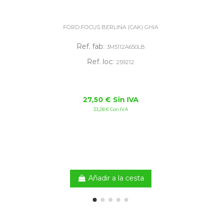
FORD FOCUS BERLINA (CAK) GHIA
Ref. fab:
3M5112A650LB
Ref. loc:
259212
27,50 € Sin IVA
33,28 € Con IVA
Añadir a la cesta