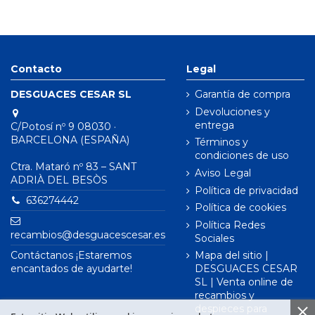
Contacto
Legal
DESGUACES CESAR SL
Garantía de compra
Devoluciones y
entrega
C/Potosí nº 9 08030 ·
BARCELONA (ESPAÑA)
Términos y
condiciones de uso
Ctra. Mataró nº 83 – SANT
Aviso Legal
ADRIÀ DEL BESÒS
Política de privacidad
636274442
Política de cookies
Política Redes
recambios@desguacescesar.es
Sociales
Contáctanos ¡Estaremos
Mapa del sitio |
encantados de ayudarte!
DESGUACES CESAR
SL | Venta online de
recambios y
despieces para