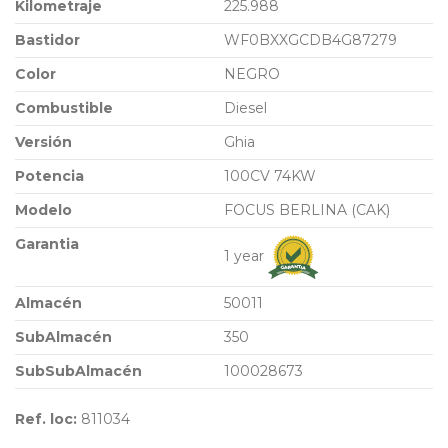
Kilometraje
225.988
Bastidor
WF0BXXGCDB4G87279
Color
NEGRO
Combustible
Diesel
Versión
Ghia
Potencia
100CV 74KW
Modelo
FOCUS BERLINA (CAK)
Garantia
1 year
Almacén
50011
SubAlmacén
350
SubSubAlmacén
100028673
Ref. loc:
811034