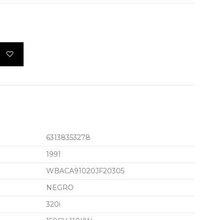
63138353278
1991
WBACA91020JF20305
NEGRO
320i