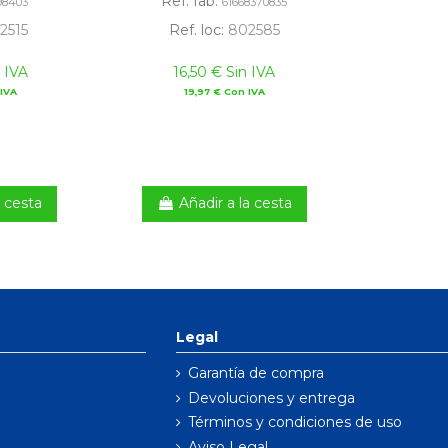
Ref. fab:
98403
61668370835
2515
Ref. loc:
802585
 IVA
16,50 € Sin IVA
IVA
19,97 € Con IVA
a cesta
Añadir a la cesta
Legal
Garantía de compra
Devoluciones y entrega
Términos y condiciones de uso
Aviso Legal