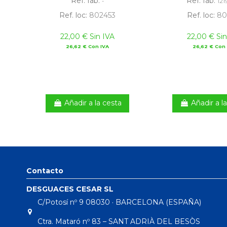
Ref. fab:
Ref. fab:
-
121
Ref. loc:
802453
Ref. loc:
80
22,00 € Sin IVA
22,00 € Sin
26,62 € Con IVA
26,62 € Con 
Añadir a la cesta
Añadir a l
Contacto
DESGUACES CESAR SL
C/Potosí nº 9 08030 · BARCELONA (ESPAÑA)
Ctra. Mataró nº 83 – SANT ADRIÀ DEL BESÒS