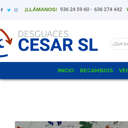
936 24 59 60
·
636 274 442
¡LLÁMANOS!
INICIO
RECAMBIOS
VE