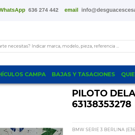
WhatsApp
636 274 442
email
info@desguacescesa
HÍCULOS CAMPA
BAJAS Y TASACIONES
QUI
PILOTO DEL
63138353278
BMW SERIE 3 BERLINA (E36)