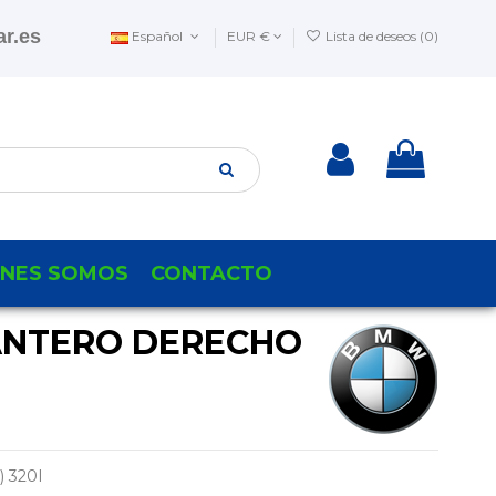
r.es
Español
EUR €
Lista de deseos (
0
)
ENES SOMOS
CONTACTO
ANTERO DERECHO
 320I