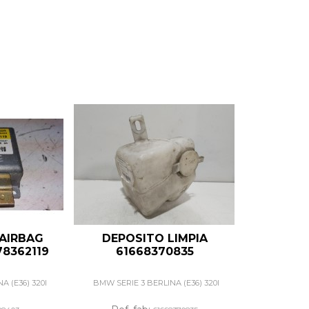
 AIRBAG
DEPOSITO LIMPIA
78362119
61668370835
A (E36) 320I
BMW SERIE 3 BERLINA (E36) 320I