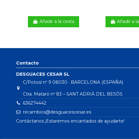
Añadir a la cesta
Añadir a l
Contacto
DESGUACES CESAR SL
C/Potosí nº 9 08030 · BARCELONA (ESPAÑA)
Ctra. Mataró nº 83 – SANT ADRIÀ DEL BESÒS
636274442
recambios@desguacescesar.es
Contáctanos ¡Estaremos encantados de ayudarte!