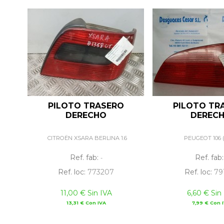
PILOTO TRASERO
PILOTO TR
DERECHO
DEREC
CITROËN XSARA BERLINA 1.6
PEUGEOT 106 (S
Ref. fab:
Ref. fab
-
Ref. loc:
773207
Ref. loc:
79
11,00 € Sin IVA
6,60 € Sin
13,31 € Con IVA
7,99 € Con 