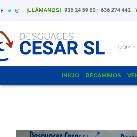
936 24 59 60
·
636 274 442
¡LLÁMANOS!
INICIO
RECAMBIOS
VE