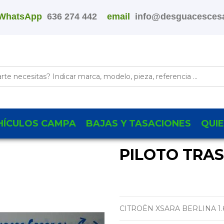
WhatsApp
636 274 442
email
info@desguacescesa
HÍCULOS CAMPA
BAJAS Y TASACIONES
QUI
PILOTO TRA
CITROËN XSARA BERLINA 1.