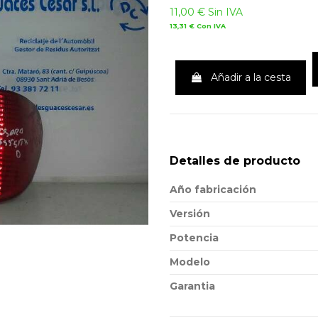
11,00 €
Sin IVA
13,31 €
Con IVA
Añadir a la cesta
Detalles de producto
Año fabricación
Versión
Potencia
Modelo
Garantia