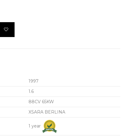
1997
1.6
88CV 65KW
XSARA BERLINA
1 year