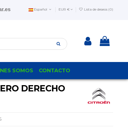
r.es
Español
EUR €
Lista de deseos (
0
)
ENES SOMOS
CONTACTO
SERO DERECHO
6