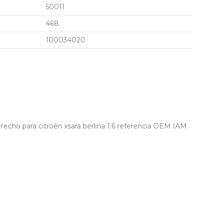
50011
468
100034020
recho para citroën xsara berlina 1.6 referencia OEM IAM