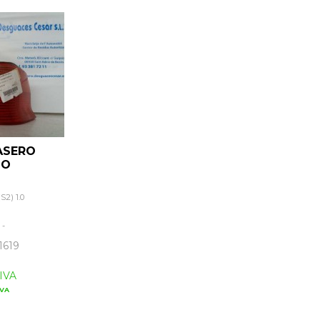
ASERO
HO
2) 1.0
:
-
1619
 IVA
IVA