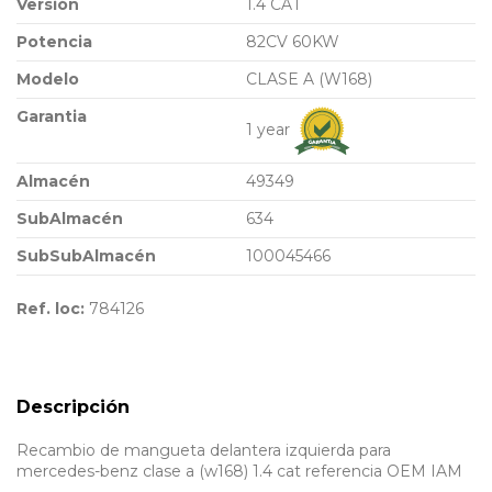
Versión
1.4 CAT
Potencia
82CV 60KW
Modelo
CLASE A (W168)
Garantia
1 year
Almacén
49349
SubAlmacén
634
SubSubAlmacén
100045466
Ref. loc:
784126
Descripción
Recambio de mangueta delantera izquierda para
mercedes-benz clase a (w168) 1.4 cat referencia OEM IAM