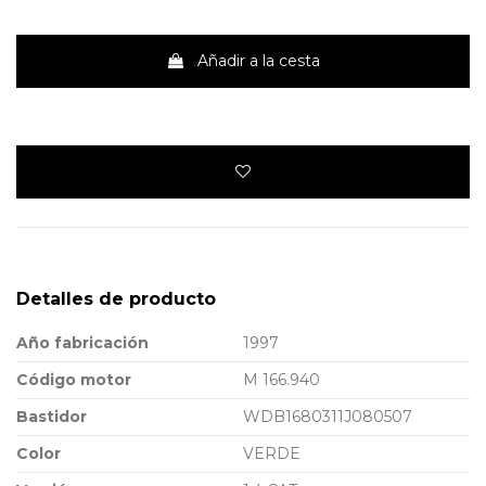
Añadir a la cesta
Detalles de producto
Año fabricación
1997
Código motor
M 166.940
Bastidor
WDB1680311J080507
Color
VERDE