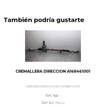
También podría gustarte
CREMALLERA DIRECCION A168461001
MERCEDES-BENZ CLASE A (W168) 1.4 CAT
Ref. fab:
-
Ref. loc:
784124