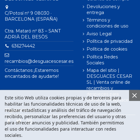
Devoluciones y
entrega
C/Potosí nº 9 08030 ·
BARCELONA (ESPAÑA)
Términos y
condiciones de uso
Ctra. Mataró nº 83 – SANT
Aviso Legal
ADRIÀ DEL BESÒS
Política de privacidad
636274442
Política de cookies
Política Redes
recambios@desguacescesar.es
Sociales
Contáctanos ¡Estaremos
Mapa del sitio |
encantados de ayudarte!
DESGUACES CESAR
SL | Venta online de
recambios y
despieces para
Este sitio Web utiliza cookies propias y de terceros para
coches | Desguace
habilitar las funcionalidades técnicas de uso de la web,
realizar estadísticas y análisis del tráfico de navegación
Síguenos en
recibido, personalizar las preferencias del usuario y otras
para ofrecer anuncios y publicidad. También permitimos
el uso de funcionalidades para interactuar con redes
sociales.