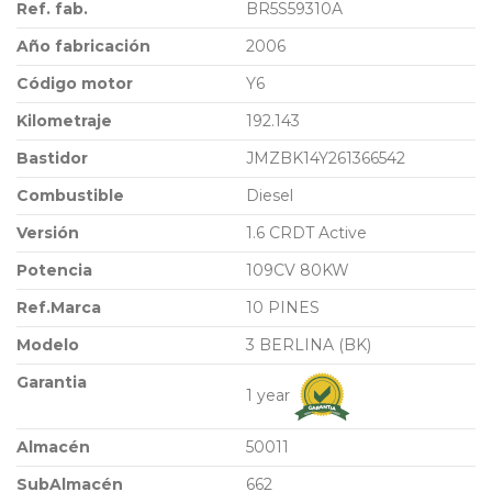
Ref. fab.
BR5S59310A
Año fabricación
2006
Código motor
Y6
Kilometraje
192.143
Bastidor
JMZBK14Y261366542
Combustible
Diesel
Versión
1.6 CRDT Active
Potencia
109CV 80KW
Ref.Marca
10 PINES
Modelo
3 BERLINA (BK)
Garantia
1 year
Almacén
50011
SubAlmacén
662