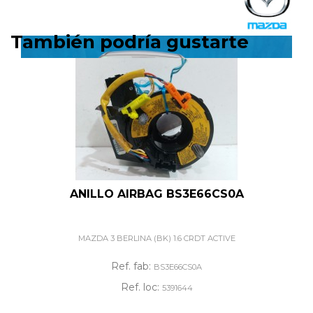
También podría gustarte
ANILLO AIRBAG BS3E66CS0A
MAZDA 3 BERLINA (BK) 1.6 CRDT ACTIVE
Ref. fab:
BS3E66CS0A
Ref. loc:
5391644