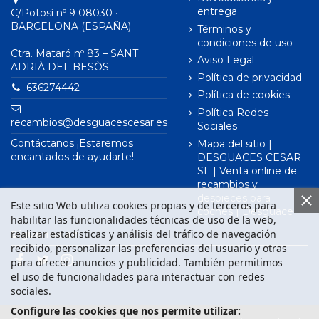
entrega
C/Potosí nº 9 08030 ·
BARCELONA (ESPAÑA)
Términos y
condiciones de uso
Ctra. Mataró nº 83 – SANT
Aviso Legal
ADRIÀ DEL BESÒS
Política de privacidad
636274442
Política de cookies
Política Redes
recambios@desguacescesar.es
Sociales
Contáctanos ¡Estaremos
Mapa del sitio |
encantados de ayudarte!
DESGUACES CESAR
SL | Venta online de
recambios y
despieces para
Este sitio Web utiliza cookies propias y de terceros para
coches | Desguace
habilitar las funcionalidades técnicas de uso de la web,
realizar estadísticas y análisis del tráfico de navegación
Síguenos en
recibido, personalizar las preferencias del usuario y otras
para ofrecer anuncios y publicidad. También permitimos
el uso de funcionalidades para interactuar con redes
sociales.
Configure las cookies que nos permite utilizar: