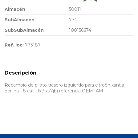
Almacén
50011
SubAlmacén
774
SubSubAlmacén
100156674
Ref. loc:
773187
Descripción
Recambio de piloto trasero izquierdo para citroën xantia
berlina 1.8 cat (lfx / xu7jb) referencia OEM IAM