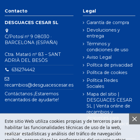
Contacto
Legal
DESGUACES CESAR SL
Garantía de compra
Devoluciones y
entrega
C/Potosí nº 9 08030 ·
BARCELONA (ESPAÑA)
Términos y
condiciones de uso
Ctra. Mataró nº 83 – SANT
Aviso Legal
ADRIÀ DEL BESÒS
Política de privacidad
636274442
Política de cookies
Política Redes
recambios@desguacescesar.es
Sociales
Contáctanos ¡Estaremos
Mapa del sitio |
encantados de ayudarte!
DESGUACES CESAR
SL | Venta online de
recambios y
despieces para
Este sitio Web utiliza cookies propias y de terceros para
coches | Desguace
habilitar las funcionalidades técnicas de uso de la web,
realizar estadísticas y análisis del tráfico de navegación
Síguenos en
recibido, personalizar las preferencias del usuario y otras