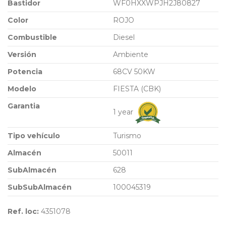
Bastidor
WF0HXXWPJH2J80827
Color
ROJO
Combustible
Diesel
Versión
Ambiente
Potencia
68CV 50KW
Modelo
FIESTA (CBK)
Garantia
1 year
Tipo vehículo
Turismo
Almacén
50011
SubAlmacén
628
SubSubAlmacén
100045319
Ref. loc:
4351078