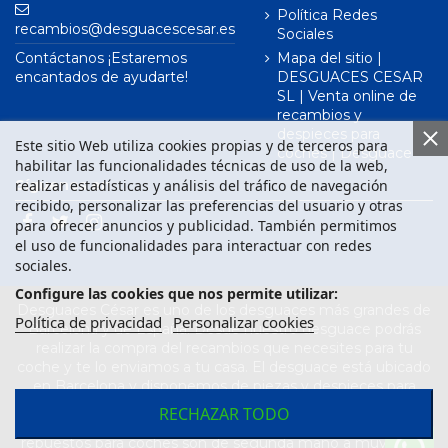
Política Redes
recambios@desguacescesar.es
Sociales
Contáctanos ¡Estaremos
Mapa del sitio |
encantados de ayudarte!
DESGUACES CESAR
SL | Venta online de
recambios y
despieces para
Este sitio Web utiliza cookies propias y de terceros para
coches | Desguace
habilitar las funcionalidades técnicas de uso de la web,
realizar estadísticas y análisis del tráfico de navegación
Síguenos en
recibido, personalizar las preferencias del usuario y otras
para ofrecer anuncios y publicidad. También permitimos
el uso de funcionalidades para interactuar con redes
sociales.
Configure las cookies que nos permite utilizar:
Desguaces César es uno de los desguaces más grandes de
Política de privacidad
Personalizar cookies
Barcelona y de España. Desde nuestro desguace podrás
realizar la compra del recambios que necesites para tu
coche y te lo enviamos a tu casa. El desguace está ubicado
en Barcelona y disponemos de piezas y despieces para
todas las marcas de vehículos. Compra el recambio que
RECHAZAR TODO
necesitas para tu coche en nuestro desguace. Los
repuestos para coches son de segunda mano a muy buen