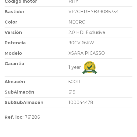
Código motor
RHY
Bastidor
VF7CHRHYB39086734
Color
NEGRO
Versión
2.0 HDi Exclusive
Potencia
90CV 66KW
Modelo
XSARA PICASSO
Garantia
1 year
Almacén
50011
SubAlmacén
619
SubSubAlmacén
100044478
Ref. loc:
761286