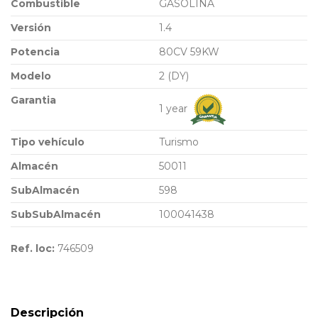
Combustible
GASOLINA
Versión
1.4
Potencia
80CV 59KW
Modelo
2 (DY)
Garantia
1 year
Tipo vehículo
Turismo
Almacén
50011
SubAlmacén
598
SubSubAlmacén
100041438
Ref. loc:
746509
Descripción