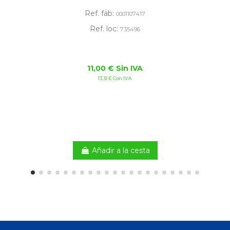
Ref. fab:
0001107417
Ref. loc:
735496
11,00 € Sin IVA
13,31 € Con IVA
Añadir a la cesta