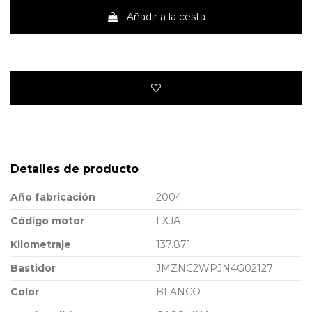
Añadir a la cesta
Detalles de producto
Año fabricación
2004
Código motor
FXJA
Kilometraje
137.871
Bastidor
JMZNC2WPJN4G02127
Color
BLANCO