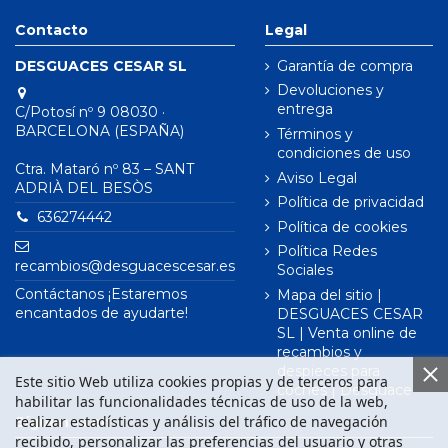
Contacto
Legal
DESGUACES CESAR SL
Garantía de compra
Devoluciones y
entrega
C/Potosí nº 9 08030 ·
BARCELONA (ESPAÑA)
Términos y
condiciones de uso
Ctra. Mataró nº 83 – SANT
Aviso Legal
ADRIÀ DEL BESÒS
Política de privacidad
636274442
Política de cookies
Política Redes
recambios@desguacescesar.es
Sociales
Contáctanos ¡Estaremos
Mapa del sitio |
encantados de ayudarte!
DESGUACES CESAR
SL | Venta online de
recambios y
despieces para
Este sitio Web utiliza cookies propias y de terceros para
coches | Desguace
habilitar las funcionalidades técnicas de uso de la web,
realizar estadísticas y análisis del tráfico de navegación
Síguenos en
recibido, personalizar las preferencias del usuario y otras