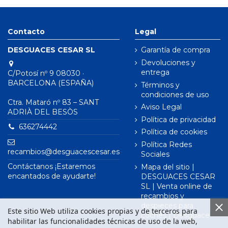
Contacto
Legal
DESGUACES CESAR SL
Garantía de compra
Devoluciones y
entrega
C/Potosí nº 9 08030 ·
BARCELONA (ESPAÑA)
Términos y
condiciones de uso
Ctra. Mataró nº 83 – SANT
Aviso Legal
ADRIÀ DEL BESÒS
Política de privacidad
636274442
Política de cookies
Política Redes
recambios@desguacescesar.es
Sociales
Contáctanos ¡Estaremos
Mapa del sitio |
encantados de ayudarte!
DESGUACES CESAR
SL | Venta online de
recambios y
despieces para
Este sitio Web utiliza cookies propias y de terceros para
coches | Desguace
habilitar las funcionalidades técnicas de uso de la web,