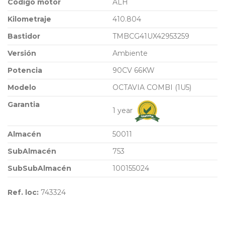
Código motor
ALH
Kilometraje
410.804
Bastidor
TMBCG41UX42953259
Versión
Ambiente
Potencia
90CV 66KW
Modelo
OCTAVIA COMBI (1U5)
Garantia
1 year
Almacén
50011
SubAlmacén
753
SubSubAlmacén
100155024
Ref. loc:
743324