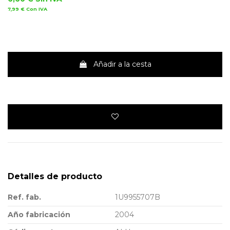
7,99 €
Con IVA
Añadir a la cesta
Detalles de producto
Ref. fab.
1U9955707B
Año fabricación
2004