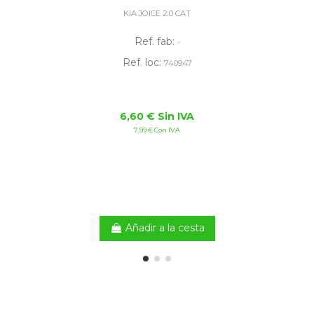
KIA JOICE 2.0 CAT
Ref. fab:
-
Ref. loc:
740947
6,60 € Sin IVA
7,99 € Con IVA
Añadir a la cesta