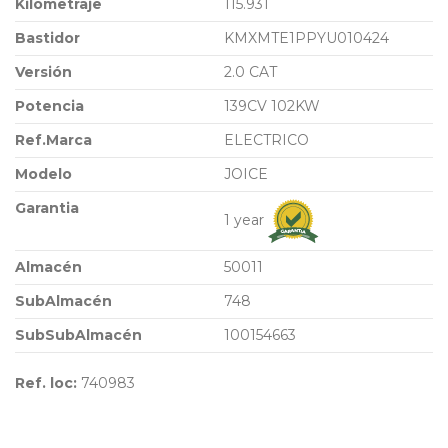
Kilometraje
115.931
Bastidor
KMXMTE1PPYU010424
Versión
2.0 CAT
Potencia
139CV 102KW
Ref.Marca
ELECTRICO
Modelo
JOICE
Garantia
1 year
Almacén
50011
SubAlmacén
748
SubSubAlmacén
100154663
Ref. loc:
740983