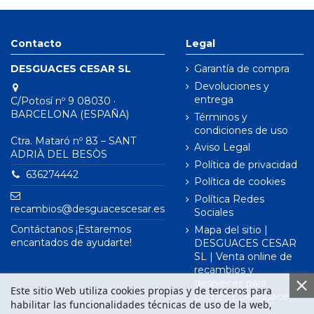
Contacto
Legal
DESGUACES CESAR SL
Garantía de compra
Devoluciones y
entrega
C/Potosí nº 9 08030 ·
BARCELONA (ESPAÑA)
Términos y
condiciones de uso
Ctra. Mataró nº 83 – SANT
Aviso Legal
ADRIÀ DEL BESÒS
Política de privacidad
636274442
Política de cookies
Política Redes
recambios@desguacescesar.es
Sociales
Contáctanos ¡Estaremos
Mapa del sitio |
encantados de ayudarte!
DESGUACES CESAR
SL | Venta online de
recambios y
despieces para
Este sitio Web utiliza cookies propias y de terceros para
coches | Desguace
habilitar las funcionalidades técnicas de uso de la web,