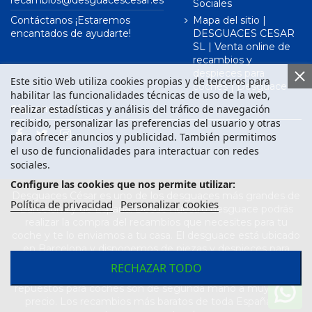
recambios@desguacescesar.es
Sociales
Contáctanos ¡Estaremos
Mapa del sitio |
encantados de ayudarte!
DESGUACES CESAR
SL | Venta online de
recambios y
despieces para
Este sitio Web utiliza cookies propias y de terceros para
coches | Desguace
habilitar las funcionalidades técnicas de uso de la web,
realizar estadísticas y análisis del tráfico de navegación
Síguenos en
recibido, personalizar las preferencias del usuario y otras
para ofrecer anuncios y publicidad. También permitimos
el uso de funcionalidades para interactuar con redes
sociales.
Configure las cookies que nos permite utilizar:
Desguaces César es uno de los desguaces más grandes de
Política de privacidad
Personalizar cookies
Barcelona y de España. Desde nuestro desguace podrás
realizar la compra del recambios que necesites para tu
coche y te lo enviamos a tu casa. El desguace está ubicado
en Barcelona y disponemos de piezas y despieces para
todas las marcas de vehículos. Compra el recambio que
RECHAZAR TODO
necesitas para tu coche en nuestro desguace. Los
repuestos para coches son de segunda mano a muy buen
precio. Los recambios más baratos de toda España los