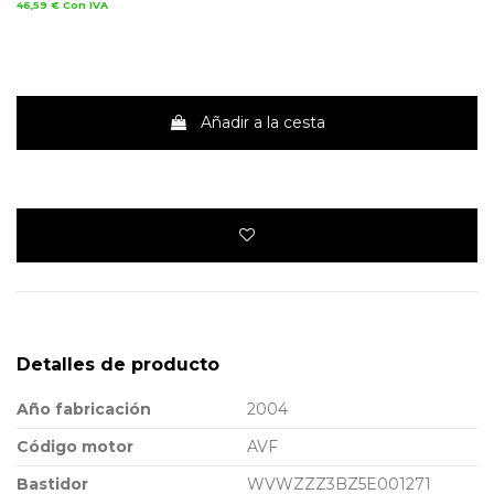
46,59 €
Con IVA
Añadir a la cesta
Detalles de producto
Año fabricación
2004
Código motor
AVF
Bastidor
WVWZZZ3BZ5E001271