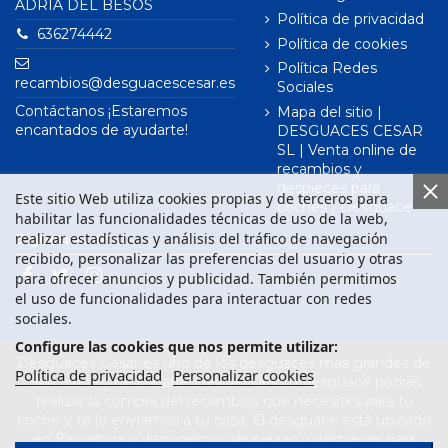
ADRIÀ DEL BESÒS
Política de privacidad
636274442
Política de cookies
Política Redes
recambios@desguacescesar.es
Sociales
Contáctanos ¡Estaremos
Mapa del sitio |
encantados de ayudarte!
DESGUACES CESAR
SL | Venta online de
recambios y
despieces para
Este sitio Web utiliza cookies propias y de terceros para
coches | Desguace
habilitar las funcionalidades técnicas de uso de la web,
realizar estadísticas y análisis del tráfico de navegación
Síguenos en
recibido, personalizar las preferencias del usuario y otras
para ofrecer anuncios y publicidad. También permitimos
el uso de funcionalidades para interactuar con redes
sociales.
Configure las cookies que nos permite utilizar:
Desguaces César es uno de los desguaces más grandes de
Política de privacidad
Personalizar cookies
Barcelona y de España. Desde nuestro desguace podrás
realizar la compra del recambios que necesites para tu
coche y te lo enviamos a tu casa. El desguace está ubicado
en Barcelona y disponemos de piezas y despieces para