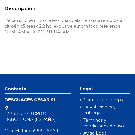
Descripción
Recambio de motor elevalunas delantero izquierdo para
citroën c5 break 2.2 hdi exclusive automático referencia
OEM IAM 4HXDW12TED4FAP
Contacto
Legal
DESGUACES CESAR SL
Garantía de compra
Devoluciones y
entrega
C/Potosí nº 9 08030 ·
BARCELONA (ESPAÑA)
Términos y
condiciones de uso
Ctra. Mataró nº 83 – SANT
Aviso Legal