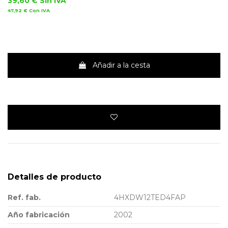
39,60 €
Sin IVA
47,92 €
Con IVA
Añadir a la cesta
Detalles de producto
Ref. fab.
4HXDW12TED4FAP
Año fabricación
2002