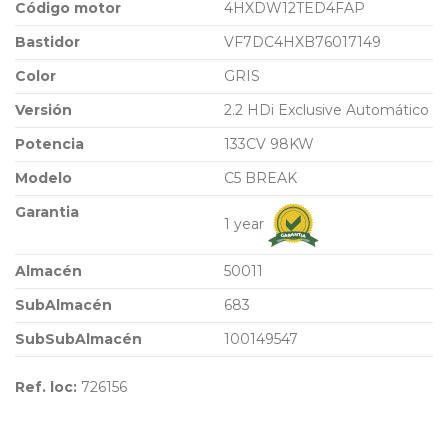
Código motor
4HXDW12TED4FAP
Bastidor
VF7DC4HXB76017149
Color
GRIS
Versión
2.2 HDi Exclusive Automático
Potencia
133CV 98KW
Modelo
C5 BREAK
Garantia
1 year
Almacén
50011
SubAlmacén
683
SubSubAlmacén
100149547
Ref. loc:
726156