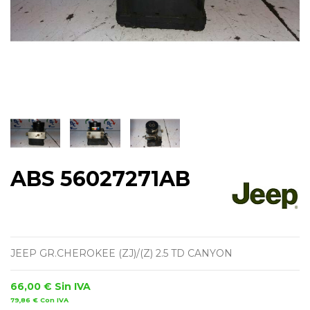
ABS 56027271AB
JEEP GR.CHEROKEE (ZJ)/(Z) 2.5 TD CANYON
66,00 €
Sin IVA
79,86 €
Con IVA