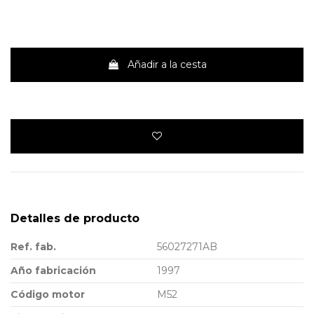
Añadir a la cesta
Detalles de producto
Ref. fab.
56027271AB
Año fabricación
1997
Código motor
M52