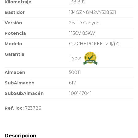
Kilometraje
138.892
Bastidor
1J4GZN8M2VY528621
Versión
2.5 TD Canyon
Potencia
115CV 85KW
Modelo
GR.CHEROKEE (ZJ)/(Z)
Garantia
1 year
Almacén
50011
SubAlmacén
617
SubSubAlmacén
100147041
Ref. loc:
723786
Descripción