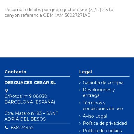
Recambio de abs para jeep gr.cherokee (zj)/(z) 2.5 td
canyon referencia OEM IAM 56027271AB
Contacto
Legal
DESGUACES CESAR SL
Garantía de compra
Devoluciones y
entrega
C/Potosí nº 9 08030 ·
BARCELONA (ESPAÑA)
Términos y
condiciones de uso
Ctra. Mataró nº 83 – SANT
Aviso Legal
ADRIÀ DEL BESÒS
Política de privacidad
636274442
Política de cookies