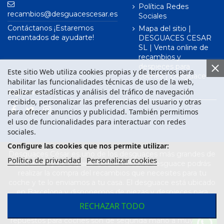
Política Redes
recambios@desguacescesar.es
Sociales
Contáctanos ¡Estaremos
Mapa del sitio |
encantados de ayudarte!
DESGUACES CESAR
SL | Venta online de
recambios y
despieces para
Este sitio Web utiliza cookies propias y de terceros para
coches | Desguace
habilitar las funcionalidades técnicas de uso de la web,
realizar estadísticas y análisis del tráfico de navegación
Síguenos en
recibido, personalizar las preferencias del usuario y otras
para ofrecer anuncios y publicidad. También permitimos
el uso de funcionalidades para interactuar con redes
sociales.
Configure las cookies que nos permite utilizar:
Desguaces César es uno de los desguaces más grandes de
Política de privacidad
Personalizar cookies
Barcelona y de España. Desde nuestro desguace podrás
realizar la compra del recambios que necesites para tu
coche y te lo enviamos a tu casa. El desguace está ubicado
en Barcelona y disponemos de piezas y despieces para
todas las marcas de vehículos. Compra el recambio que
RECHAZAR TODO
necesitas para tu coche en nuestro desguace. Los
repuestos para coches son de segunda mano a muy buen