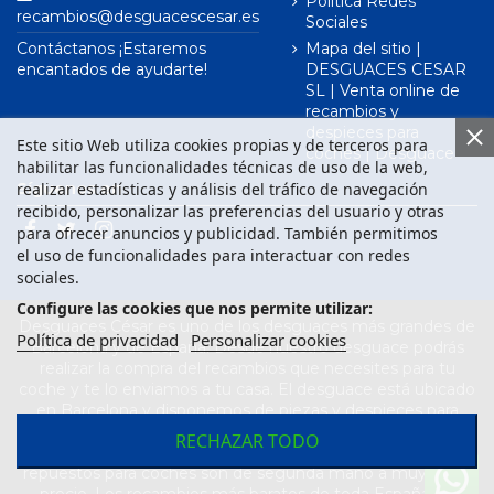
Política Redes
recambios@desguacescesar.es
Sociales
Contáctanos ¡Estaremos
Mapa del sitio |
encantados de ayudarte!
DESGUACES CESAR
SL | Venta online de
recambios y
despieces para
Este sitio Web utiliza cookies propias y de terceros para
coches | Desguace
habilitar las funcionalidades técnicas de uso de la web,
realizar estadísticas y análisis del tráfico de navegación
Síguenos en
recibido, personalizar las preferencias del usuario y otras
para ofrecer anuncios y publicidad. También permitimos
el uso de funcionalidades para interactuar con redes
sociales.
Configure las cookies que nos permite utilizar:
Desguaces César es uno de los desguaces más grandes de
Política de privacidad
Personalizar cookies
Barcelona y de España. Desde nuestro desguace podrás
realizar la compra del recambios que necesites para tu
coche y te lo enviamos a tu casa. El desguace está ubicado
en Barcelona y disponemos de piezas y despieces para
todas las marcas de vehículos. Compra el recambio que
RECHAZAR TODO
necesitas para tu coche en nuestro desguace. Los
repuestos para coches son de segunda mano a muy buen
precio. Los recambios más baratos de toda España los