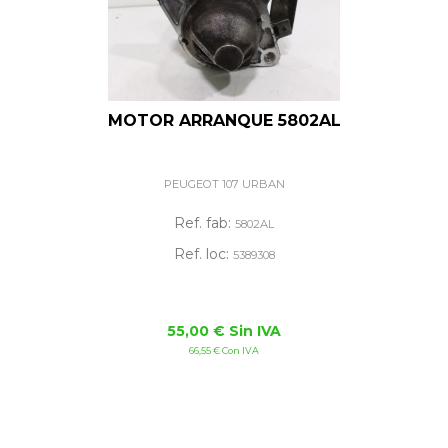
MOTOR ARRANQUE 5802AL
PEUGEOT 107 URBAN
Ref. fab:
5802AL
Ref. loc:
5389308
55,00 € Sin IVA
66,55 € Con IVA