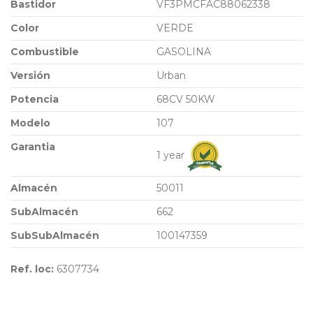
Bastidor
VF3PMCFAC88062338
Color
VERDE
Combustible
GASOLINA
Versión
Urban
Potencia
68CV 50KW
Modelo
107
Garantia
1 year
Almacén
50011
SubAlmacén
662
SubSubAlmacén
100147359
Ref. loc:
6307734