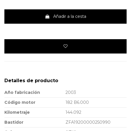
Añadir a la cesta
Detalles de producto
Año fabricación
2003
Código motor
182 B6.000
Kilometraje
144.092
Bastidor
ZFA19200000250990