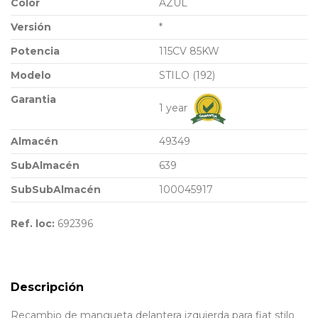
Color
AZUL
Versión
*
Potencia
115CV 85KW
Modelo
STILO (192)
Garantia
1 year
Almacén
49349
SubAlmacén
639
SubSubAlmacén
100045917
Ref. loc:
692396
Descripción
Recambio de mangueta delantera izquierda para fiat stilo