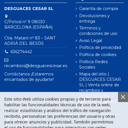
DESGUACES CESAR SL
Garantía de compra
Devoluciones y
entrega
C/Potosí nº 9 08030 ·
BARCELONA (ESPAÑA)
Términos y
condiciones de uso
Ctra. Mataró nº 83 – SANT
Aviso Legal
ADRIÀ DEL BESÒS
Política de privacidad
636274442
Política de cookies
Política Redes
recambios@desguacescesar.es
Sociales
Contáctanos ¡Estaremos
Mapa del sitio |
encantados de ayudarte!
DESGUACES CESAR
SL | Venta online de
recambios y
despieces para
Este sitio Web utiliza cookies propias y de terceros para
coches | Desguace
habilitar las funcionalidades técnicas de uso de la web,
realizar estadísticas y análisis del tráfico de navegación
Síguenos en
recibido, personalizar las preferencias del usuario y otras
para ofrecer anuncios y publicidad. También permitimos
el uso de funcionalidades para interactuar con redes