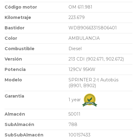
Código motor
OM 611.981
Kilometraje
223.679
Bastidor
WDB9066331S806401
Color
AMBULANCIA
Combustible
Diesel
Versión
213 CDI (902.671, 902.672)
Potencia
129CV 95KW
Modelo
SPRINTER 2-t Autobús
(B901, B902)
Garantia
1 year
Almacén
50011
SubAlmacén
788
SubSubAlmacén
100157433