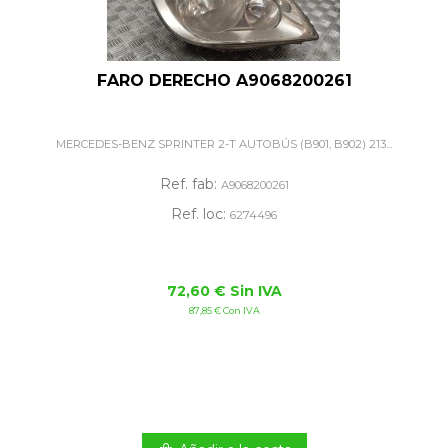
FARO DERECHO A9068200261
MERCEDES-BENZ SPRINTER 2-T AUTOBÚS (B901, B902) 213...
Ref. fab:
A9068200261
Ref. loc:
6274496
72,60 € Sin IVA
87,85 € Con IVA