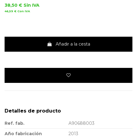
38,50 €
Sin IVA
46,59 €
Con IVA
Añadir a la cesta
Detalles de producto
Ref. fab.
A90688003
Año fabricación
2013