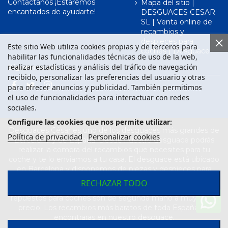
Contáctanos ¡Estaremos
Mapa del sitio |
encantados de ayudarte!
DESGUACES CESAR
SL | Venta online de
recambios y
despieces para
Este sitio Web utiliza cookies propias y de terceros para
coches | Desguace
habilitar las funcionalidades técnicas de uso de la web,
realizar estadísticas y análisis del tráfico de navegación
Síguenos en
recibido, personalizar las preferencias del usuario y otras
para ofrecer anuncios y publicidad. También permitimos
el uso de funcionalidades para interactuar con redes
sociales.
Configure las cookies que nos permite utilizar:
Desguaces César es uno de los desguaces más grandes de
Política de privacidad
Personalizar cookies
Barcelona y de España. Desde nuestro desguace podrás
realizar la compra del recambios que necesites para tu
coche y te lo enviamos a tu casa. El desguace está ubicado
en Barcelona y disponemos de piezas y despieces para
todas las marcas de vehículos. Compra el recambio que
RECHAZAR TODO
necesitas para tu coche en nuestro desguace. Los
repuestos para coches son de segunda mano a muy buen
precio. Los recambios más baratos de toda España los
encontraras en nuestro desguace.