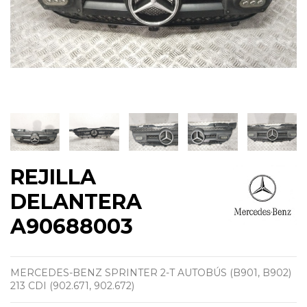
REJILLA
DELANTERA
A90688003
MERCEDES-BENZ SPRINTER 2-T AUTOBÚS (B901, B902)
213 CDI (902.671, 902.672)