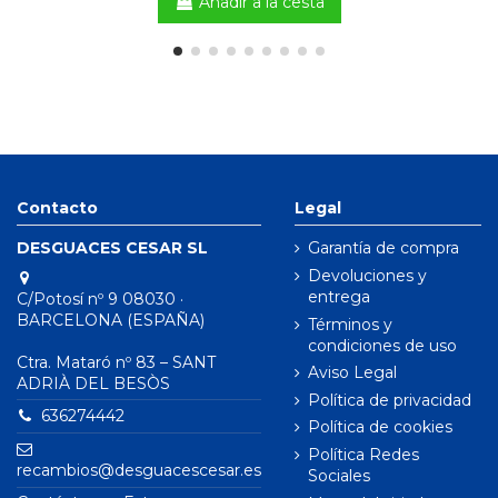
Añadir a la cesta
Contacto
Legal
DESGUACES CESAR SL
Garantía de compra
Devoluciones y
entrega
C/Potosí nº 9 08030 ·
BARCELONA (ESPAÑA)
Términos y
condiciones de uso
Ctra. Mataró nº 83 – SANT
Aviso Legal
ADRIÀ DEL BESÒS
Política de privacidad
636274442
Política de cookies
Política Redes
recambios@desguacescesar.es
Sociales