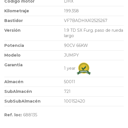
Código motor
DHX
Kilometraje
199.358
Bastidor
VF7BADHXA12525267
Versión
1.9 TD SX Furg. paso de rueda
largo
Potencia
90CV 66KW
Modelo
JUMPY
Garantia
1 year
Almacén
50011
SubAlmacén
721
SubSubAlmacén
100152420
Ref. loc:
688135