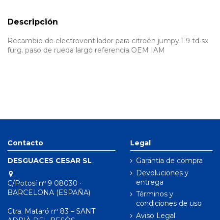
Descripción
Recambio de electroventilador para citroën jumpy 1.9 td sx
furg. paso de rueda largo referencia OEM IAM
Contacto
Legal
DESGUACES CESAR SL
Garantía de compra
Devoluciones y
entrega
C/Potosí nº 9 08030 ·
BARCELONA (ESPAÑA)
Términos y
condiciones de uso
Ctra. Mataró nº 83 – SANT
Aviso Legal