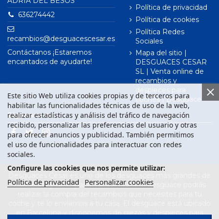
ADRIÀ DEL BESÒS
Política de privacidad
636274442
Política de cookies
Política Redes
recambios@desguacescesar.es
Sociales
Contáctanos ¡Estaremos
Mapa del sitio |
encantados de ayudarte!
DESGUACES CESAR
SL | Venta online de
recambios y
despieces para
Este sitio Web utiliza cookies propias y de terceros para
coches | Desguace
habilitar las funcionalidades técnicas de uso de la web,
realizar estadísticas y análisis del tráfico de navegación
Síguenos en
recibido, personalizar las preferencias del usuario y otras
para ofrecer anuncios y publicidad. También permitimos
el uso de funcionalidades para interactuar con redes
sociales.
Configure las cookies que nos permite utilizar:
Desguaces César es uno de los desguaces más grandes de
Política de privacidad
Personalizar cookies
Barcelona y de España. Desde nuestro desguace podrás
realizar la compra del recambios que necesites para tu
coche y te lo enviamos a tu casa. El desguace está ubicado
en Barcelona y disponemos de piezas y despieces para