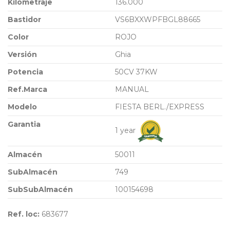
Kilometraje
136.000
Bastidor
VS6BXXWPFBGL88665
Color
ROJO
Versión
Ghia
Potencia
50CV 37KW
Ref.Marca
MANUAL
Modelo
FIESTA BERL./EXPRESS
Garantia
1 year
Almacén
50011
SubAlmacén
749
SubSubAlmacén
100154698
Ref. loc:
683677