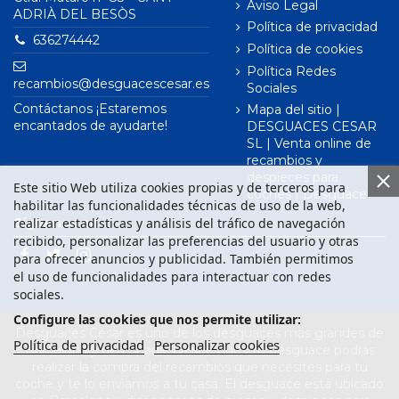
Aviso Legal
ADRIÀ DEL BESÒS
Política de privacidad
636274442
Política de cookies
Política Redes
recambios@desguacescesar.es
Sociales
Contáctanos ¡Estaremos
Mapa del sitio |
encantados de ayudarte!
DESGUACES CESAR
SL | Venta online de
recambios y
despieces para
Este sitio Web utiliza cookies propias y de terceros para
coches | Desguace
habilitar las funcionalidades técnicas de uso de la web,
realizar estadísticas y análisis del tráfico de navegación
Síguenos en
recibido, personalizar las preferencias del usuario y otras
para ofrecer anuncios y publicidad. También permitimos
el uso de funcionalidades para interactuar con redes
sociales.
Configure las cookies que nos permite utilizar:
Desguaces César es uno de los desguaces más grandes de
Política de privacidad
Personalizar cookies
Barcelona y de España. Desde nuestro desguace podrás
realizar la compra del recambios que necesites para tu
coche y te lo enviamos a tu casa. El desguace está ubicado