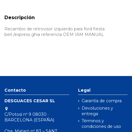
Descripción
Recambio de retrovisor izquierdo para ford fiesta
berl./express ghia referencia OEM IAM MANUAL
Contacto
Legal
DESGUACES CESAR SL
Garantía de compra
Devoluciones y
entrega
C/Potosí nº 9 08030 ·
BARCELONA (ESPAÑA)
Términos y
condiciones de uso
Ctra. Mataró nº 83 – SANT