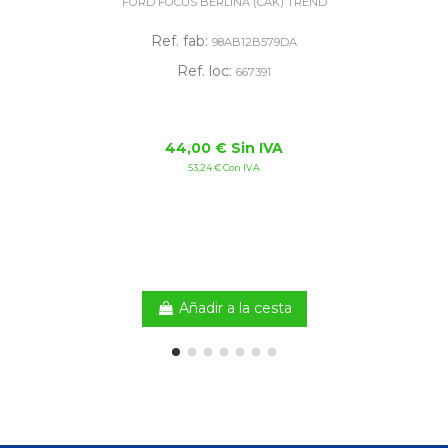
FORD FOCUS BERLINA (CAK) TREND
Ref. fab:
98AB12B579DA
Ref. loc:
667391
44,00 € Sin IVA
53,24 € Con IVA
Añadir a la cesta