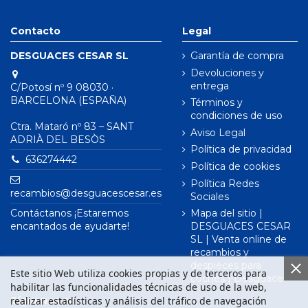
Contacto
Legal
DESGUACES CESAR SL
Garantía de compra
Devoluciones y
entrega
C/Potosí nº 9 08030 ·
BARCELONA (ESPAÑA)
Términos y
condiciones de uso
Ctra. Mataró nº 83 – SANT
Aviso Legal
ADRIÀ DEL BESÒS
Política de privacidad
636274442
Política de cookies
Política Redes
recambios@desguacescesar.es
Sociales
Contáctanos ¡Estaremos
Mapa del sitio |
encantados de ayudarte!
DESGUACES CESAR
SL | Venta online de
recambios y
despieces para
Este sitio Web utiliza cookies propias y de terceros para
coches | Desguace
habilitar las funcionalidades técnicas de uso de la web,
realizar estadísticas y análisis del tráfico de navegación
Síguenos en