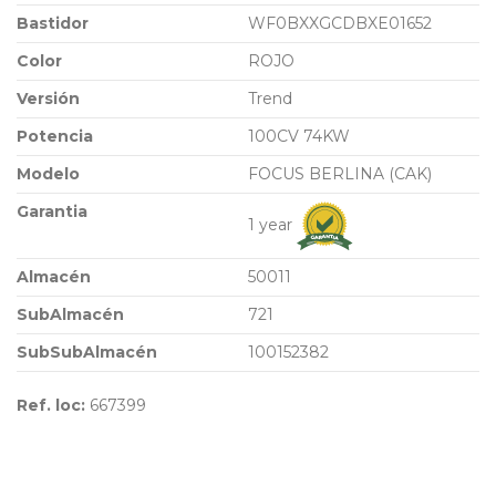
Bastidor
WF0BXXGCDBXE01652
Color
ROJO
Versión
Trend
Potencia
100CV 74KW
Modelo
FOCUS BERLINA (CAK)
Garantia
1 year
Almacén
50011
SubAlmacén
721
SubSubAlmacén
100152382
Ref. loc:
667399