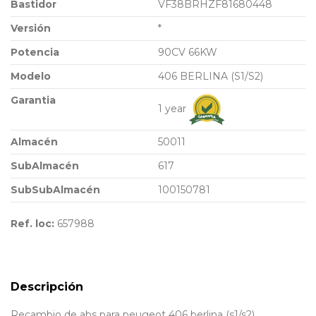
Bastidor
VF38BRHZF81680448
Versión
*
Potencia
90CV 66KW
Modelo
406 BERLINA (S1/S2)
Garantia
1 year
Almacén
50011
SubAlmacén
617
SubSubAlmacén
100150781
Ref. loc:
657988
Descripción
Recambio de abs para peugeot 406 berlina (s1/s2)