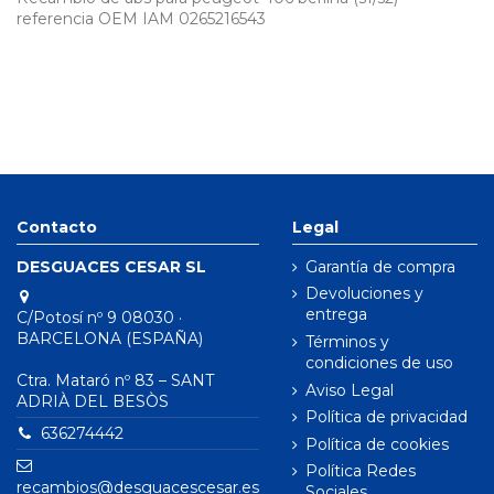
referencia OEM IAM 0265216543
Contacto
Legal
DESGUACES CESAR SL
Garantía de compra
Devoluciones y
entrega
C/Potosí nº 9 08030 ·
BARCELONA (ESPAÑA)
Términos y
condiciones de uso
Ctra. Mataró nº 83 – SANT
Aviso Legal
ADRIÀ DEL BESÒS
Política de privacidad
636274442
Política de cookies
Política Redes
recambios@desguacescesar.es
Sociales