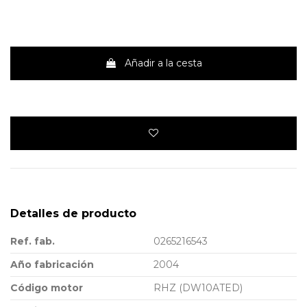
Añadir a la cesta
Detalles de producto
Ref. fab.
0265216543
Año fabricación
2004
Código motor
RHZ (DW10ATED)