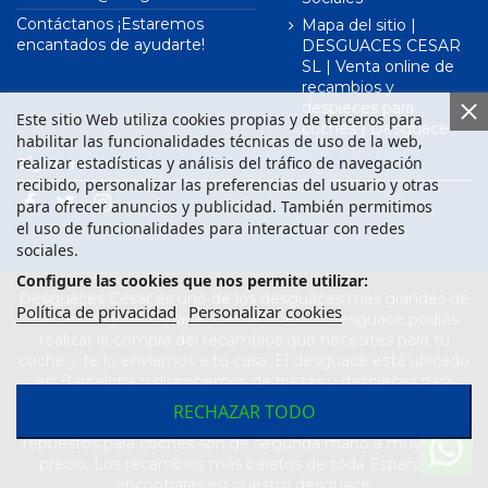
Contáctanos ¡Estaremos
Mapa del sitio |
encantados de ayudarte!
DESGUACES CESAR
SL | Venta online de
recambios y
despieces para
Este sitio Web utiliza cookies propias y de terceros para
coches | Desguace
habilitar las funcionalidades técnicas de uso de la web,
realizar estadísticas y análisis del tráfico de navegación
Síguenos en
recibido, personalizar las preferencias del usuario y otras
para ofrecer anuncios y publicidad. También permitimos
el uso de funcionalidades para interactuar con redes
sociales.
Configure las cookies que nos permite utilizar:
Desguaces César es uno de los desguaces más grandes de
Política de privacidad
Personalizar cookies
Barcelona y de España. Desde nuestro desguace podrás
realizar la compra del recambios que necesites para tu
coche y te lo enviamos a tu casa. El desguace está ubicado
en Barcelona y disponemos de piezas y despieces para
todas las marcas de vehículos. Compra el recambio que
RECHAZAR TODO
necesitas para tu coche en nuestro desguace. Los
repuestos para coches son de segunda mano a muy buen
precio. Los recambios más baratos de toda España los
encontraras en nuestro desguace.