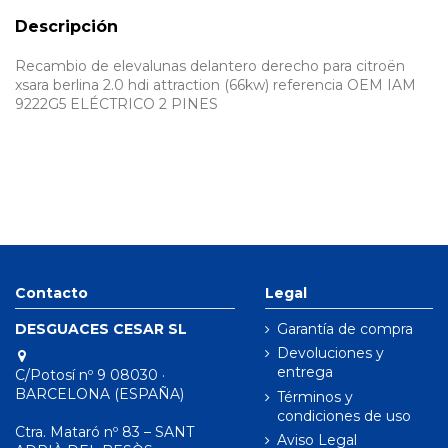
Descripción
Recambio de elevalunas delantero derecho para citroën
xsara berlina 2.0 hdi attraction (66kw) referencia OEM IAM
9222G5 ELÉCTRICO 2 PINES
Contacto
Legal
DESGUACES CESAR SL
Garantía de compra
Devoluciones y
entrega
C/Potosí nº 9 08030 ·
BARCELONA (ESPAÑA)
Términos y
condiciones de uso
Ctra. Mataró nº 83 – SANT
Aviso Legal