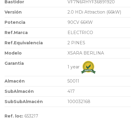
Bastidor
VF7N6RHYF36891920
Versión
2.0 HDi Attraction (66kW)
Potencia
90CV 66KW
Ref.Marca
ELECTRICO
Ref.Equivalencia
2 PINES
Modelo
XSARA BERLINA
Garantia
1 year
Almacén
50011
SubAlmacén
417
SubSubAlmacén
100032168
Ref. loc:
653217