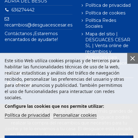
ADRIÀ DEL BESÒS
Política de privacidad
636274442
Política de cookies
Política Redes
recambios@desguacescesar.es
Sociales
Contáctanos ¡Estaremos
Mapa del sitio |
encantados de ayudarte!
DESGUACES CESAR
SL | Venta online de
recambios y
despieces para
Este sitio Web utiliza cookies propias y de terceros para
coches | Desguace
habilitar las funcionalidades técnicas de uso de la web,
realizar estadísticas y análisis del tráfico de navegación
Síguenos en
recibido, personalizar las preferencias del usuario y otras
para ofrecer anuncios y publicidad. También permitimos
el uso de funcionalidades para interactuar con redes
sociales.
Configure las cookies que nos permite utilizar:
Desguaces César es uno de los desguaces más grandes de
Política de privacidad
Personalizar cookies
Barcelona y de España. Desde nuestro desguace podrás
realizar la compra del recambios que necesites para tu
coche y te lo enviamos a tu casa. El desguace está ubicado
en Barcelona y disponemos de piezas y despieces para