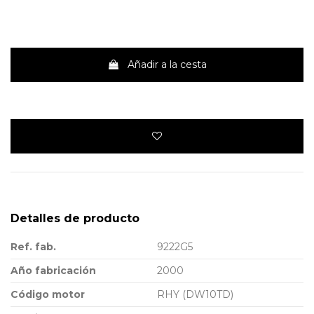
Añadir a la cesta
Detalles de producto
Ref. fab.
9222G5
Año fabricación
2000
Código motor
RHY (DW10TD)