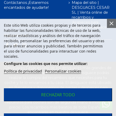
Contáctanos ¡Estaremos
Mapa del sitio |
encantados de ayudarte!
DESGUACES CESAR
SL | Venta online de
recambios y
despieces para
Este sitio Web utiliza cookies propias y de terceros para
coches | Desguace
habilitar las funcionalidades técnicas de uso de la web,
realizar estadísticas y análisis del tráfico de navegación
Síguenos en
recibido, personalizar las preferencias del usuario y otras
para ofrecer anuncios y publicidad. También permitimos
el uso de funcionalidades para interactuar con redes
sociales.
Configure las cookies que nos permite utilizar:
Desguaces César es uno de los desguaces más grandes de
Política de privacidad
Personalizar cookies
Barcelona y de España. Desde nuestro desguace podrás
realizar la compra del recambios que necesites para tu
coche y te lo enviamos a tu casa. El desguace está ubicado
en Barcelona y disponemos de piezas y despieces para
todas las marcas de vehículos. Compra el recambio que
RECHAZAR TODO
necesitas para tu coche en nuestro desguace. Los
repuestos para coches son de segunda mano a muy buen
precio. Los recambios más baratos de toda España los
encontraras en nuestro desguace.