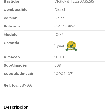
Bastidor
VF3KM8HZB20035285
Combustible
Diesel
Versión
Dolce
Potencia
68CV 50KW
Modelo
1007
Garantia
1 year
Almacén
50011
SubAlmacén
609
SubSubAlmacén
100044071
Ref. loc:
3876661
Descripción