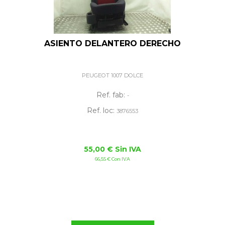
ASIENTO DELANTERO DERECHO
PEUGEOT 1007 DOLCE
Ref. fab:
-
Ref. loc:
3876553
55,00 € Sin IVA
66,55 € Con IVA