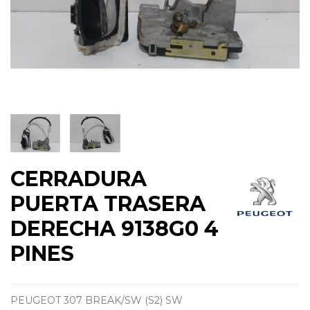
CERRADURA
PUERTA TRASERA
DERECHA 9138G0 4
PINES
PEUGEOT 307 BREAK/SW (S2) SW