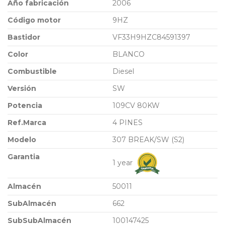
Año fabricación
2006
Código motor
9HZ
Bastidor
VF33H9HZC84591397
Color
BLANCO
Combustible
Diesel
Versión
SW
Potencia
109CV 80KW
Ref.Marca
4 PINES
Modelo
307 BREAK/SW (S2)
Garantia
1 year
Almacén
50011
SubAlmacén
662
SubSubAlmacén
100147425