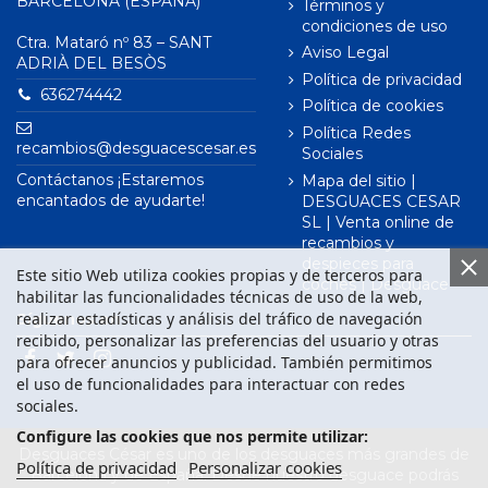
BARCELONA (ESPAÑA)
Términos y
condiciones de uso
Ctra. Mataró nº 83 – SANT
Aviso Legal
ADRIÀ DEL BESÒS
Política de privacidad
636274442
Política de cookies
Política Redes
recambios@desguacescesar.es
Sociales
Contáctanos ¡Estaremos
Mapa del sitio |
encantados de ayudarte!
DESGUACES CESAR
SL | Venta online de
recambios y
despieces para
Este sitio Web utiliza cookies propias y de terceros para
coches | Desguace
habilitar las funcionalidades técnicas de uso de la web,
realizar estadísticas y análisis del tráfico de navegación
Síguenos en
recibido, personalizar las preferencias del usuario y otras
para ofrecer anuncios y publicidad. También permitimos
el uso de funcionalidades para interactuar con redes
sociales.
Configure las cookies que nos permite utilizar:
Desguaces César es uno de los desguaces más grandes de
Política de privacidad
Personalizar cookies
Barcelona y de España. Desde nuestro desguace podrás