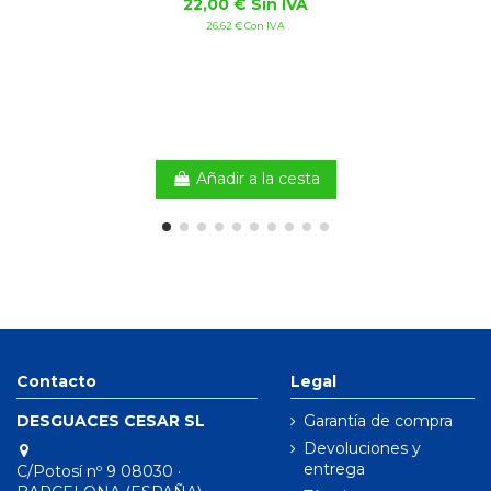
22,00 € Sin IVA
26,62 € Con IVA
Añadir a la cesta
Contacto
Legal
DESGUACES CESAR SL
Garantía de compra
Devoluciones y
entrega
C/Potosí nº 9 08030 ·