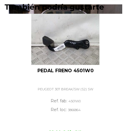
También podría gustarte
PEDAL FRENO 4501W0
PEUGEOT 307 BREAK/SW (S2) SW
Ref. fab:
4501W0
Ref. loc:
3866864