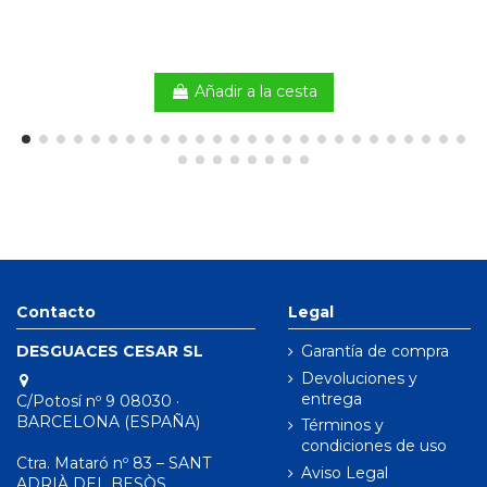
Añadir a la cesta
Contacto
Legal
DESGUACES CESAR SL
Garantía de compra
Devoluciones y
entrega
C/Potosí nº 9 08030 ·
BARCELONA (ESPAÑA)
Términos y
condiciones de uso
Ctra. Mataró nº 83 – SANT
Aviso Legal
ADRIÀ DEL BESÒS