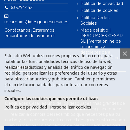
Política de privacidad
636274442
Política de cookies
Política Redes
recambios@desguacescesar.es
Sociales
Contáctanos ¡Estaremos
Mapa del sitio |
encantados de ayudarte!
DESGUACES CESAR
SL | Venta online de
recambios y
despieces para
Este sitio Web utiliza cookies propias y de terceros para
coches | Desguace
habilitar las funcionalidades técnicas de uso de la web,
realizar estadísticas y análisis del tráfico de navegación
Síguenos en
recibido, personalizar las preferencias del usuario y otras
para ofrecer anuncios y publicidad. También permitimos
el uso de funcionalidades para interactuar con redes
sociales.
Configure las cookies que nos permite utilizar:
Desguaces César es uno de los desguaces más grandes de
Política de privacidad
Personalizar cookies
Barcelona y de España. Desde nuestro desguace podrás
realizar la compra del recambios que necesites para tu
coche y te lo enviamos a tu casa. El desguace está ubicado
en Barcelona y disponemos de piezas y despieces para