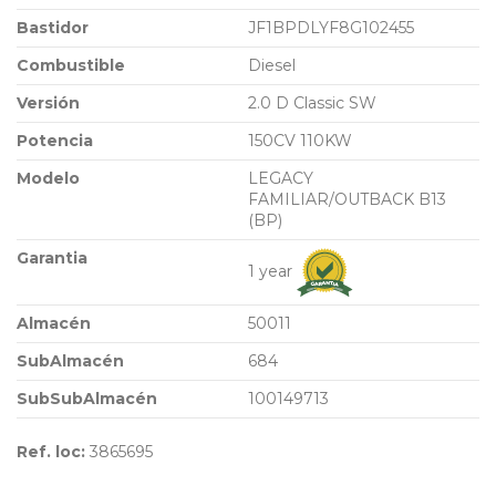
Bastidor
JF1BPDLYF8G102455
Combustible
Diesel
Versión
2.0 D Classic SW
Potencia
150CV 110KW
Modelo
LEGACY
FAMILIAR/OUTBACK B13
(BP)
Garantia
1 year
Almacén
50011
SubAlmacén
684
SubSubAlmacén
100149713
Ref. loc:
3865695