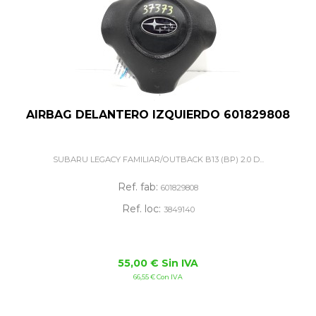
AIRBAG DELANTERO IZQUIERDO 601829808
SUBARU LEGACY FAMILIAR/OUTBACK B13 (BP) 2.0 D...
Ref. fab:
601829808
Ref. loc:
3849140
55,00 € Sin IVA
66,55 € Con IVA