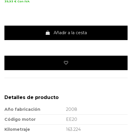
39,93 €
Con IVA
Añadir a la cesta
Detalles de producto
Año fabricación
2008
Código motor
EE20
Kilometraje
163.224