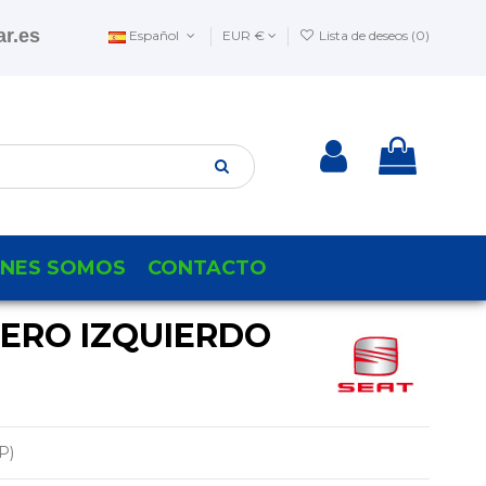
r.es
Español
EUR €
Lista de deseos (
0
)
ENES SOMOS
CONTACTO
SERO IZQUIERDO
P)