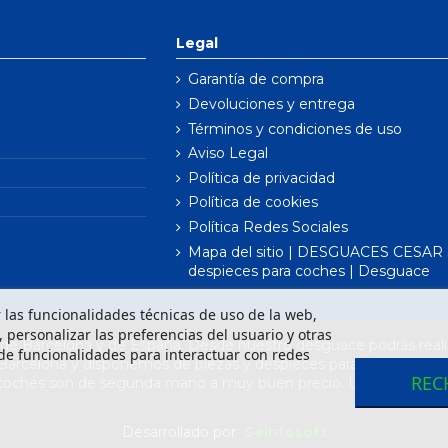
Legal
Garantía de compra
Devoluciones y entrega
Términos y condiciones de uso
Aviso Legal
Política de privacidad
Política de cookies
Política Redes Sociales
Mapa del sitio | DESGUACES CESAR S
despieces para coches | Desguace
ar las funcionalidades técnicas de uso de la web,
o, personalizar las preferencias del usuario y otras
e Barcelona y de España. Desde nuestro desguace podrás realiz
de funcionalidades para interactuar con redes
 Barcelona y disponemos de piezas y despieces para todas las m
REC
 coches son de segunda mano a muy buen precio. Los recambios 
Desarrollado por
Seintosoft