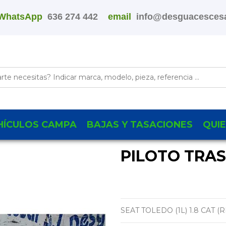
WhatsApp
636 274 442
email
info@desguacescesa
HÍCULOS CAMPA
BAJAS Y TASACIONES
QUI
PILOTO TRA
SEAT TOLEDO (1L) 1.8 CAT (R