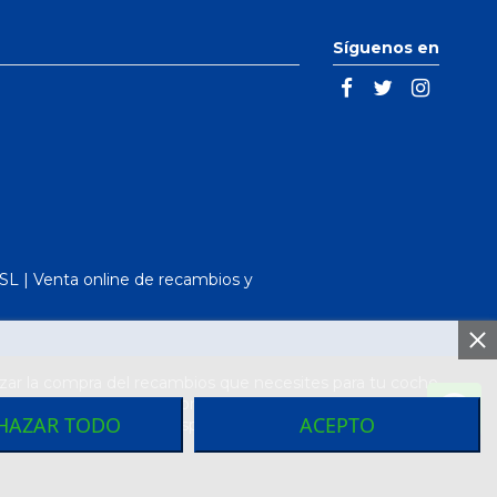
Síguenos en
L | Venta online de recambios y
ar la compra del recambios que necesites para tu coche
arcas de vehículos. Compra el recambio que necesitas
HAZAR TODO
ACEPTO
más baratos de toda España los encontraras en nuestro