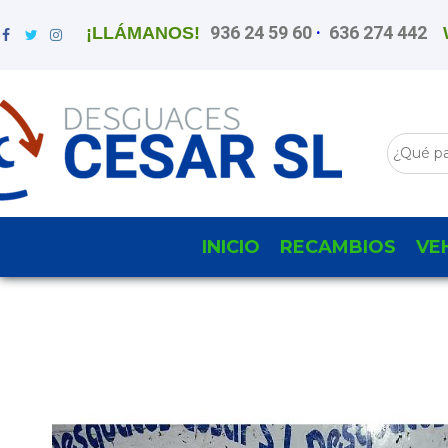
936 24 59 60
·
636 274 442
¡LLÁMANOS!
INICIO
RECAMBIOS
VE