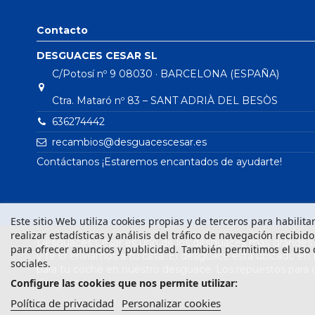
Contacto
DESGUACES CESAR SL
C/Potosí nº 9 08030 · BARCELONA (ESPAÑA)
Ctra. Mataró nº 83 – SANT ADRIÀ DEL BESÒS
636274442
recambios@desguacescesar.es
Contáctanos ¡Estaremos encantados de ayudarte!
Este sitio Web utiliza cookies propias y de terceros para habilit
realizar estadísticas y análisis del tráfico de navegación recibid
Desguaces César es uno de los desguaces más grandes d
para ofrecer anuncios y publicidad. También permitimos el uso 
y te lo enviamos a tu casa. El desguace está ubicado en
sociales.
para tu coche en nuestro desguace. Los repuestos para
desguace.
Configure las cookies que nos permite utilizar:
Política de privacidad
Personalizar cookies