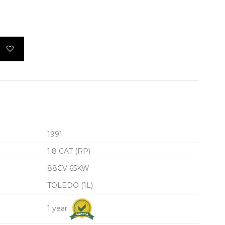
1991
1.8 CAT (RP)
88CV 65KW
TOLEDO (1L)
1 year