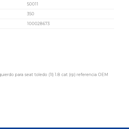
50011
350
100028673
uierdo para seat toledo (1l) 1.8 cat (rp) referencia OEM