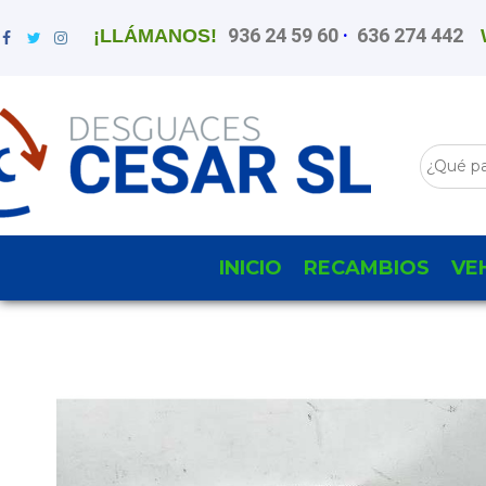
936 24 59 60
·
636 274 442
¡LLÁMANOS!
INICIO
RECAMBIOS
VE