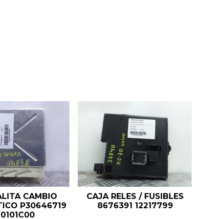
LITA CAMBIO
CAJA RELES / FUSIBLES
ICO P30646719
8676391 12217799
T0101C00