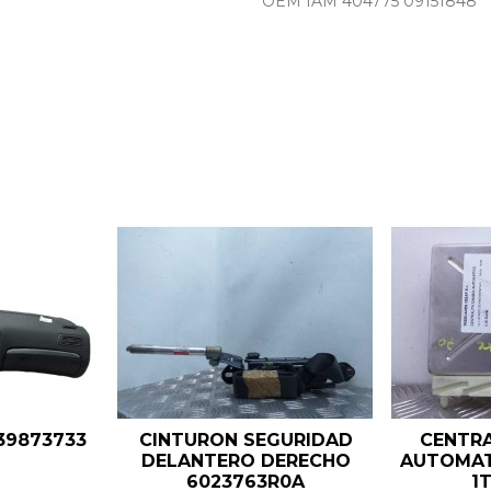
OEM IAM 404775 09151848
39873733
CINTURON SEGURIDAD
CENTRA
DELANTERO DERECHO
AUTOMAT
6023763R0A
1