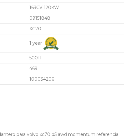
163CV 120KW
09151848
XC70
1 year
50011
469
100034206
lantero para volvo xc70 d5 awd momentum referencia