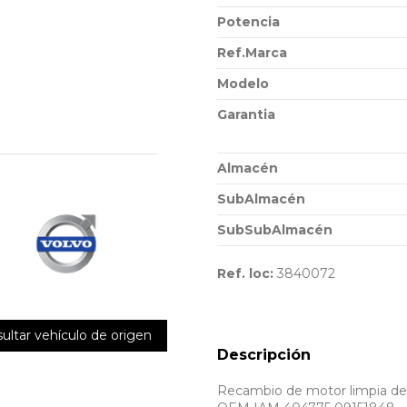
Potencia
Ref.Marca
Modelo
Garantia
Almacén
SubAlmacén
SubSubAlmacén
Ref. loc:
3840072
ultar vehículo de origen
Descripción
Recambio de motor limpia de