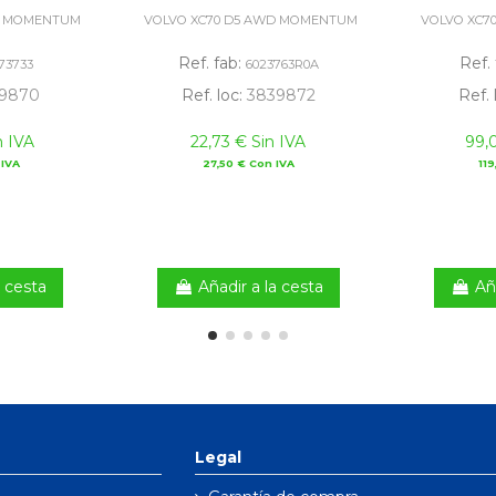
D MOMENTUM
VOLVO XC70 D5 AWD MOMENTUM
VOLVO XC7
Ref. fab:
Ref.
73733
6023763R0A
9870
Ref. loc:
3839872
Ref. 
n IVA
22,73 € Sin IVA
99,
 IVA
27,50 € Con IVA
119
a cesta
Añadir a la cesta
Añ
Legal