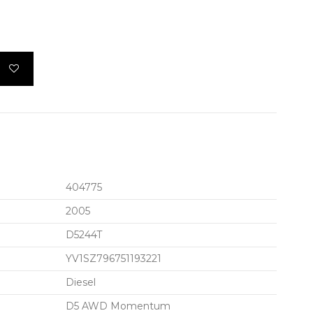
404775
2005
D5244T
YV1SZ796751193221
Diesel
D5 AWD Momentum