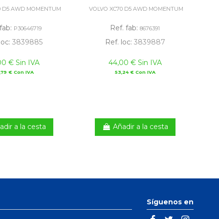
0 D5 AWD MOMENTUM
VOLVO XC70 D5 AWD MOMENTUM
VO
 fab:
Ref. fab:
P30646719
8676391
loc:
3839885
Ref. loc:
3839887
00 € Sin IVA
44,00 € Sin IVA
,79 € Con IVA
53,24 € Con IVA
adir a la cesta
Añadir a la cesta
Síguenos en