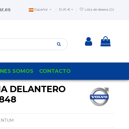
r.es
Español
EUR €
Lista de deseos (
0
)
ENES SOMOS
CONTACTO
IA DELANTERO
1848
ENTUM