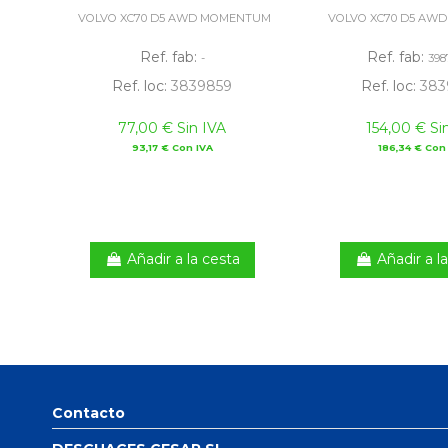
VOLVO XC70 D5 AWD MOMENTUM
VOLVO XC70 D5 AW
Ref. fab:
Ref. fab:
-
398
Ref. loc:
3839859
Ref. loc:
383
77,00 € Sin IVA
154,00 € Si
93,17 € Con IVA
186,34 € Con
Añadir a la cesta
Añadir a l
Contacto