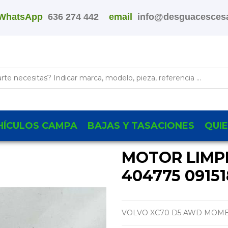
WhatsApp
636 274 442
email
info@desguacescesa
HÍCULOS CAMPA
BAJAS Y TASACIONES
QUI
MOTOR LIMP
404775 0915
VOLVO XC70 D5 AWD MOM