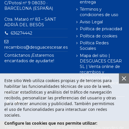
entrega
C/Potosí nº 9 08030 ·
BARCELONA (ESPAÑA)
Términos y
condiciones de uso
Ctra. Mataró nº 83 – SANT
Aviso Legal
ADRIÀ DEL BESÒS
Política de privacidad
636274442
Política de cookies
Política Redes
recambios@desguacescesar.es
Sociales
Contáctanos ¡Estaremos
Mapa del sitio |
encantados de ayudarte!
DESGUACES CESAR
SL | Venta online de
recambios y
despieces para
Este sitio Web utiliza cookies propias y de terceros para
coches | Desguace
habilitar las funcionalidades técnicas de uso de la web,
realizar estadísticas y análisis del tráfico de navegación
Síguenos en
recibido, personalizar las preferencias del usuario y otras
para ofrecer anuncios y publicidad. También permitimos
el uso de funcionalidades para interactuar con redes
sociales.
Configure las cookies que nos permite utilizar:
Desguaces César es uno de los desguaces más grandes de