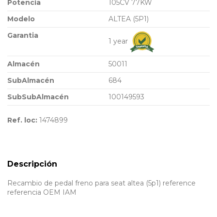
Potencia
105CV 77KW
Modelo
ALTEA (5P1)
Garantia
1 year
Almacén
50011
SubAlmacén
684
SubSubAlmacén
100149593
Ref. loc:
1474899
Descripción
Recambio de pedal freno para seat altea (5p1) reference
referencia OEM IAM