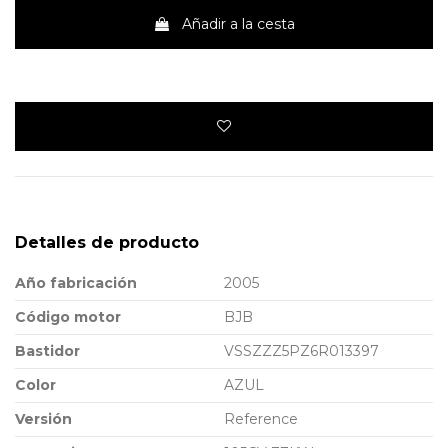
Añadir a la cesta
Detalles de producto
Año fabricación
2005
Código motor
BJB
Bastidor
VSSZZZ5PZ6R013397
Color
AZUL
Versión
Reference