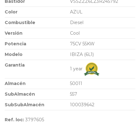
Bastidor
VSSZZZ6LZ3R245792
Color
AZUL
Combustible
Diesel
Versión
Cool
Potencia
75CV 55KW
Modelo
IBIZA (6L1)
Garantia
1 year
Almacén
50011
SubAlmacén
557
SubSubAlmacén
100039642
Ref. loc:
3797605