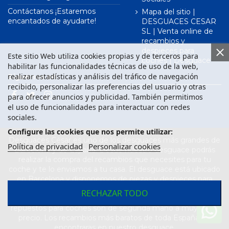
Contáctanos ¡Estaremos
Mapa del sitio |
encantados de ayudarte!
DESGUACES CESAR
SL | Venta online de
recambios y
despieces para
Este sitio Web utiliza cookies propias y de terceros para
coches | Desguace
habilitar las funcionalidades técnicas de uso de la web,
realizar estadísticas y análisis del tráfico de navegación
Síguenos en
recibido, personalizar las preferencias del usuario y otras
para ofrecer anuncios y publicidad. También permitimos
el uso de funcionalidades para interactuar con redes
sociales.
Configure las cookies que nos permite utilizar:
Desguaces César es uno de los desguaces más grandes de
Política de privacidad
Personalizar cookies
Barcelona y de España. Desde nuestro desguace podrás
realizar la compra del recambios que necesites para tu
coche y te lo enviamos a tu casa. El desguace está ubicado
en Barcelona y disponemos de piezas y despieces para
todas las marcas de vehículos. Compra el recambio que
RECHAZAR TODO
necesitas para tu coche en nuestro desguace. Los
repuestos para coches son de segunda mano a muy buen
precio. Los recambios más baratos de toda España los
encontraras en nuestro desguace.