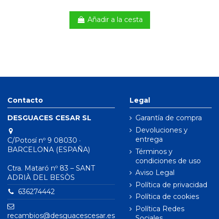
Añadir a la cesta
Contacto
Legal
DESGUACES CESAR SL
Garantía de compra
Devoluciones y
entrega
C/Potosí nº 9 08030 ·
BARCELONA (ESPAÑA)
Términos y
condiciones de uso
Ctra. Mataró nº 83 – SANT
Aviso Legal
ADRIÀ DEL BESÒS
Política de privacidad
636274442
Política de cookies
Política Redes
recambios@desguacescesar.es
Sociales