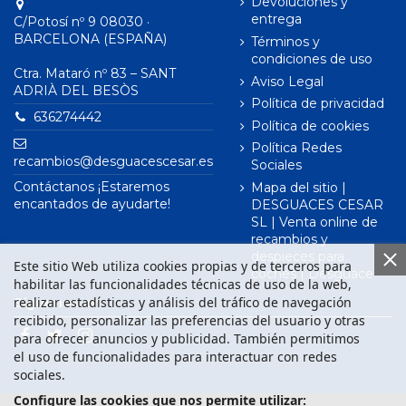
Devoluciones y
entrega
C/Potosí nº 9 08030 ·
BARCELONA (ESPAÑA)
Términos y
condiciones de uso
Ctra. Mataró nº 83 – SANT
Aviso Legal
ADRIÀ DEL BESÒS
Política de privacidad
636274442
Política de cookies
Política Redes
recambios@desguacescesar.es
Sociales
Contáctanos ¡Estaremos
Mapa del sitio |
encantados de ayudarte!
DESGUACES CESAR
SL | Venta online de
recambios y
despieces para
Este sitio Web utiliza cookies propias y de terceros para
coches | Desguace
habilitar las funcionalidades técnicas de uso de la web,
realizar estadísticas y análisis del tráfico de navegación
Síguenos en
recibido, personalizar las preferencias del usuario y otras
para ofrecer anuncios y publicidad. También permitimos
el uso de funcionalidades para interactuar con redes
sociales.
Configure las cookies que nos permite utilizar: