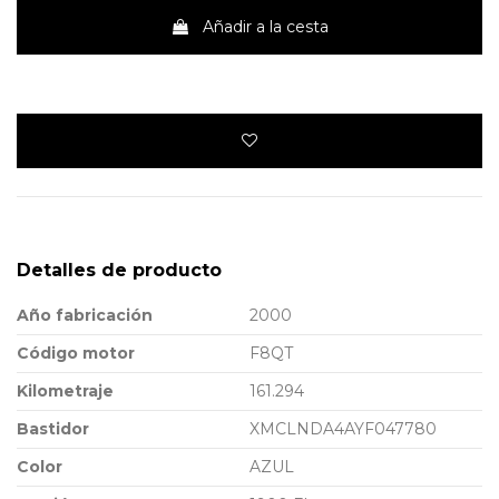
Añadir a la cesta
Detalles de producto
Año fabricación
2000
Código motor
F8QT
Kilometraje
161.294
Bastidor
XMCLNDA4AYF047780
Color
AZUL