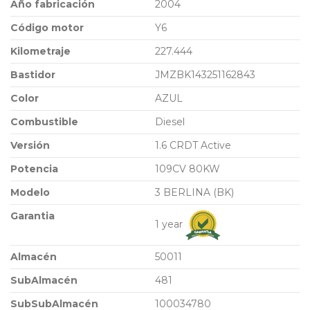
Año fabricación
2004
Código motor
Y6
Kilometraje
227.444
Bastidor
JMZBK143251162843
Color
AZUL
Combustible
Diesel
Versión
1.6 CRDT Active
Potencia
109CV 80KW
Modelo
3 BERLINA (BK)
Garantia
1 year
Almacén
50011
SubAlmacén
481
SubSubAlmacén
100034780