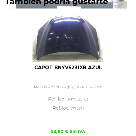
También podría gustarte
CAPOT BNYV5231XB AZUL
MAZDA 3 BERLINA (BK) 1.6 CRDT ACTIVE
Ref. fab:
BNYV5231XB
Ref. loc:
3773271
53,90 € Sin IVA