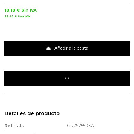
18,18 €
Sin IVA
22,00 €
Con IVA
Añadir a la cesta
Detalles de producto
Ref. fab.
GR292550XA