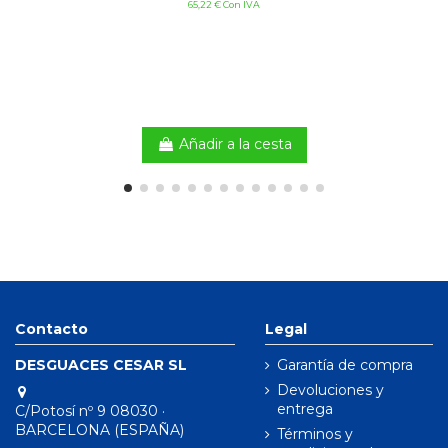
65,22 € Con IVA
Añadir a la cesta
Contacto
Legal
DESGUACES CESAR SL
Garantía de compra
Devoluciones y
entrega
C/Potosí nº 9 08030 ·
BARCELONA (ESPAÑA)
Términos y