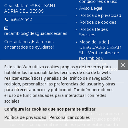
condiciones de uso
Ctra. Mataró nº 83 – SANT
Aviso Legal
ADRIÀ DEL BESÒS
Política de privacidad
636274442
Política de cookies
Política Redes
recambios@desguacescesar.es
Sociales
Contáctanos ¡Estaremos
Mapa del sitio |
encantados de ayudarte!
DESGUACES CESAR
SL | Venta online de
recambios y
despieces para
Este sitio Web utiliza cookies propias y de terceros para
coches | Desguace
habilitar las funcionalidades técnicas de uso de la web,
realizar estadísticas y análisis del tráfico de navegación
Síguenos en
recibido, personalizar las preferencias del usuario y otras
para ofrecer anuncios y publicidad. También permitimos
el uso de funcionalidades para interactuar con redes
sociales.
Configure las cookies que nos permite utilizar:
Desguaces César es uno de los desguaces más grandes de
Política de privacidad
Personalizar cookies
Barcelona y de España. Desde nuestro desguace podrás
realizar la compra del recambios que necesites para tu