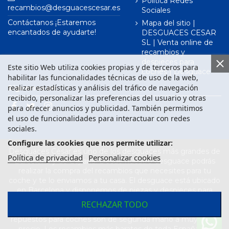
Política Redes
recambios@desguacescesar.es
Sociales
Contáctanos ¡Estaremos
Mapa del sitio |
encantados de ayudarte!
DESGUACES CESAR
SL | Venta online de
recambios y
despieces para
Este sitio Web utiliza cookies propias y de terceros para
coches | Desguace
habilitar las funcionalidades técnicas de uso de la web,
realizar estadísticas y análisis del tráfico de navegación
Síguenos en
recibido, personalizar las preferencias del usuario y otras
para ofrecer anuncios y publicidad. También permitimos
el uso de funcionalidades para interactuar con redes
sociales.
Configure las cookies que nos permite utilizar:
Desguaces César es uno de los desguaces más grandes de
Política de privacidad
Personalizar cookies
Barcelona y de España. Desde nuestro desguace podrás
realizar la compra del recambios que necesites para tu
coche y te lo enviamos a tu casa. El desguace está ubicado
en Barcelona y disponemos de piezas y despieces para
todas las marcas de vehículos. Compra el recambio que
RECHAZAR TODO
necesitas para tu coche en nuestro desguace. Los
repuestos para coches son de segunda mano a muy buen
precio. Los recambios más baratos de toda España los