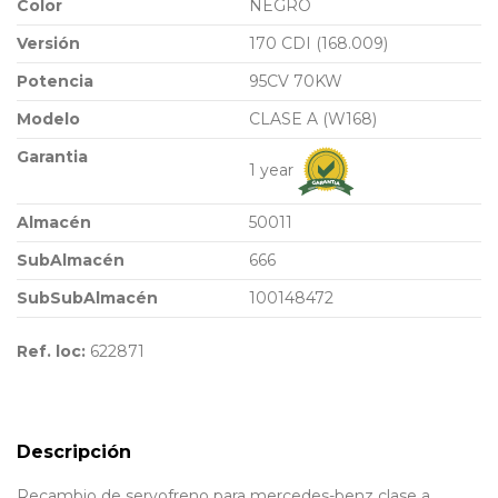
Color
NEGRO
Versión
170 CDI (168.009)
Potencia
95CV 70KW
Modelo
CLASE A (W168)
Garantia
1 year
Almacén
50011
SubAlmacén
666
SubSubAlmacén
100148472
Ref. loc:
622871
Descripción
Recambio de servofreno para mercedes-benz clase a