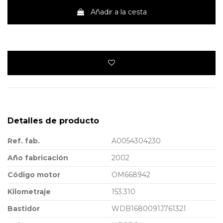
Añadir a la cesta
Detalles de producto
Ref. fab.
A0054304230
Año fabricación
2002
Código motor
OM668942
Kilometraje
153.310
Bastidor
WDB1680091J761321