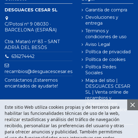
DESGUACES CESAR SL
Garantía de compra
Devoluciones y
entrega
C/Potosí nº 9 08030 ·
BARCELONA (ESPAÑA)
Términos y
condiciones de uso
Ctra. Mataró nº 83 – SANT
Aviso Legal
ADRIÀ DEL BESÒS
Política de privacidad
636274442
Política de cookies
Política Redes
recambios@desguacescesar.es
Sociales
Contáctanos ¡Estaremos
Mapa del sitio |
encantados de ayudarte!
DESGUACES CESAR
SL | Venta online de
recambios y
despieces para
Este sitio Web utiliza cookies propias y de terceros para
coches | Desguace
habilitar las funcionalidades técnicas de uso de la web,
realizar estadísticas y análisis del tráfico de navegación
Síguenos en
recibido, personalizar las preferencias del usuario y otras
para ofrecer anuncios y publicidad. También permitimos
el uso de funcionalidades para interactuar con redes