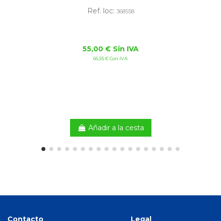
Ref. loc:
368558
55,00 € Sin IVA
66,55 € Con IVA
Añadir a la cesta
Contacto
Legal