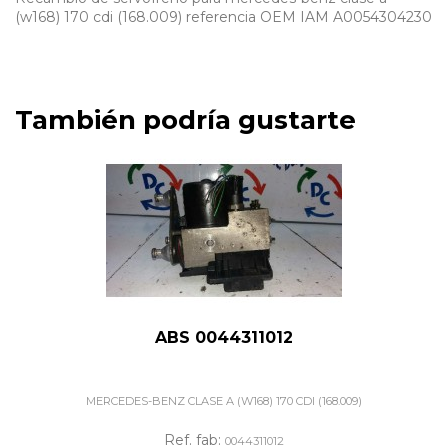
(w168) 170 cdi (168.009) referencia OEM IAM A0054304230
También podría gustarte
ABS 0044311012
MERCEDES-BENZ CLASE A (W168) 170 CDI (168.009)
Ref. fab:
0044311012