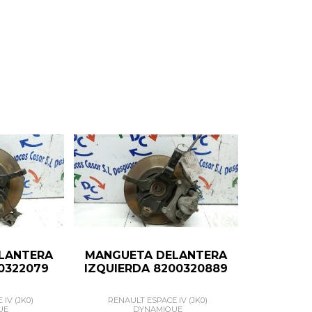
LANTERA
MANGUETA DELANTERA
0322079
IZQUIERDA 8200320889
IV (JK0)
RENAULT ESPACE IV (JK0)
UE
DYNAMIQUE