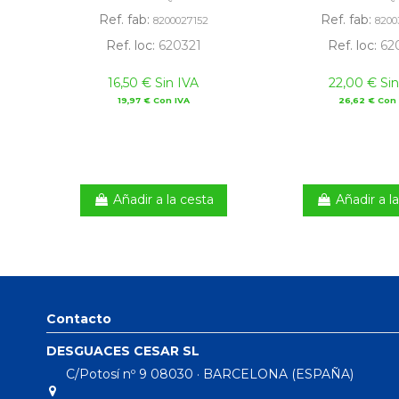
Ref. fab:
Ref. fab:
8200027152
8200
Ref. loc:
620321
Ref. loc:
62
16,50 € Sin IVA
22,00 € Sin
19,97 € Con IVA
26,62 € Con 
Añadir a la cesta
Añadir a l
Contacto
DESGUACES CESAR SL
C/Potosí nº 9 08030 · BARCELONA (ESPAÑA)