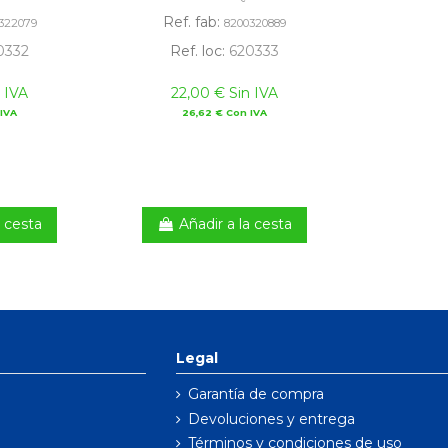
Ref. fab:
322079
8200320889
0332
Ref. loc:
620333
 IVA
22,00 € Sin IVA
IVA
26,62 € Con IVA
a cesta
Añadir a la cesta
Legal
Garantía de compra
Devoluciones y entrega
Términos y condiciones de uso