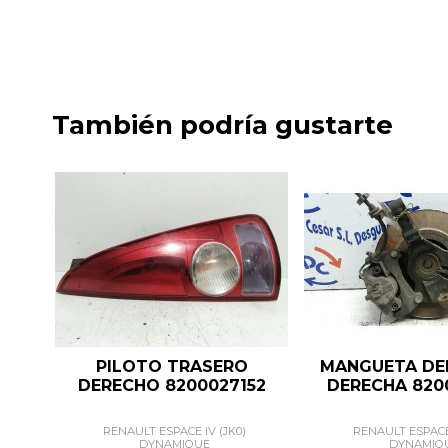
También podría gustarte
PILOTO TRASERO
MANGUETA DE
DERECHO 8200027152
DERECHA 820
RENAULT ESPACE IV (JK0)
RENAULT ESPACE 
DYNAMIQUE
DYNAMIQ