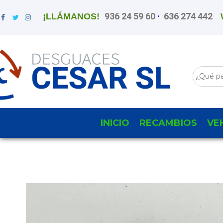
936 24 59 60
·
636 274 442
¡LLÁMANOS!
INICIO
RECAMBIOS
VE