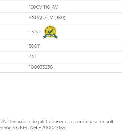
150CV 110KW
ESPACE IV (JK0)
1 year
50011
461
100033238
ecambio de piloto trasero izquierdo para renault
eferencia OEM IAM 8200027153