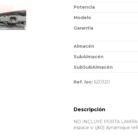
Potencia
Modelo
Garantia
Almacén
SubAlmacén
SubSubAlmacén
Ref. loc:
620320
Descripción
NO INCLUYE PORTA LAMPARA. R
espace iv (jk0) dynamique r