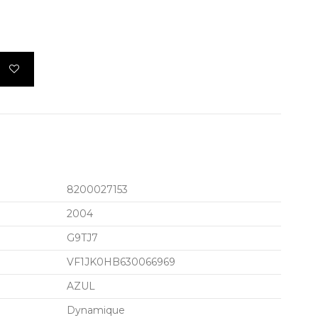
8200027153
2004
G9TJ7
VF1JK0HB630066969
AZUL
Dynamique