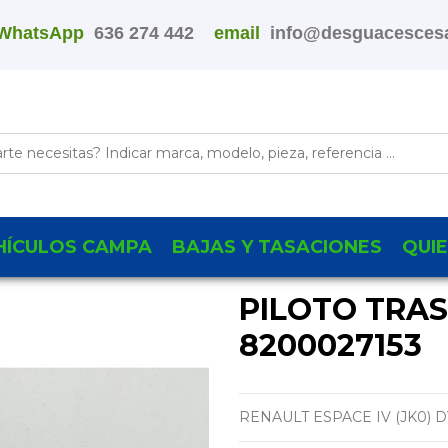
WhatsApp
636 274 442
email
info@desguacescesa
HÍCULOS CAMPA
BAJAS Y TASACIONES
QUI
PILOTO TRA
8200027153
RENAULT ESPACE IV (JK0)