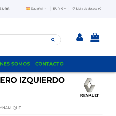
r.es
Español
EUR €
Lista de deseos (
0
)
ENES SOMOS
CONTACTO
SERO IZQUIERDO
 DYNAMIQUE