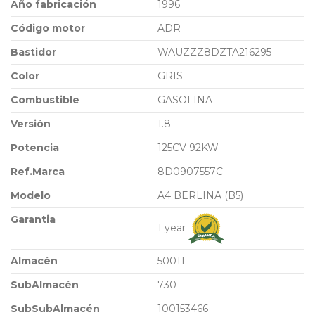
Año fabricación
1996
Código motor
ADR
Bastidor
WAUZZZ8DZTA216295
Color
GRIS
Combustible
GASOLINA
Versión
1.8
Potencia
125CV 92KW
Ref.Marca
8D0907557C
Modelo
A4 BERLINA (B5)
Garantia
1 year
Almacén
50011
SubAlmacén
730
SubSubAlmacén
100153466