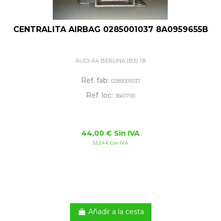
CENTRALITA AIRBAG 0285001037 8A0959655B
AUDI A4 BERLINA (B5) 1.8
Ref. fab:
0285001037
Ref. loc:
3661700
44,00 € Sin IVA
53,24 € Con IVA
Añadir a la cesta