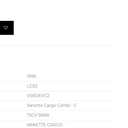
1996
LD23
VSKDEVC2
Vanette Cargo Combi - 5
75CV 55KW
VANETTE CARGO