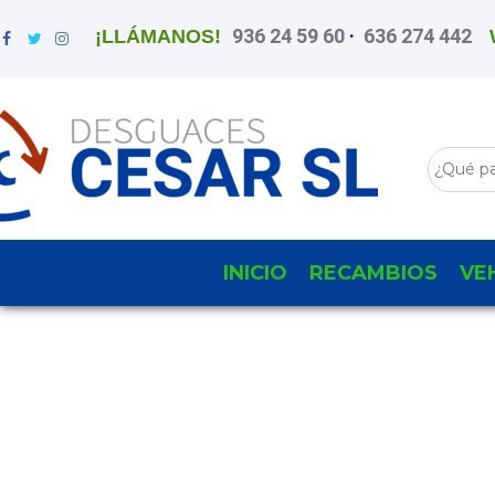
936 24 59 60
·
636 274 442
¡LLÁMANOS!
INICIO
RECAMBIOS
VE