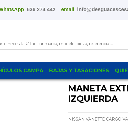
WhatsApp
636 274 442
email
info@desguacescesa
HÍCULOS CAMPA
BAJAS Y TASACIONES
QUI
MANETA EXT
IZQUIERDA
NISSAN VANETTE CARGO VA