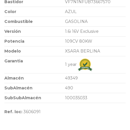
Bastidor
VF7N1NFUB73667570
Color
AZUL
Combustible
GASOLINA
Versión
1.6i 16V Exclusive
Potencia
109CV 80KW
Modelo
XSARA BERLINA
Garantia
1 year
Almacén
49349
SubAlmacén
490
SubSubAlmacén
100035033
Ref. loc:
3606091