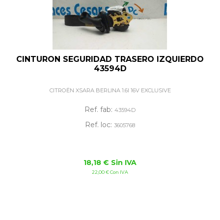
CINTURON SEGURIDAD TRASERO IZQUIERDO
43594D
CITROËN XSARA BERLINA 1.6I 16V EXCLUSIVE
Ref. fab:
43594D
Ref. loc:
3605768
18,18 € Sin IVA
22,00 € Con IVA