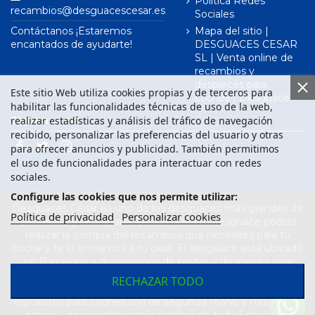
Política Redes
recambios@desguacescesar.es
Sociales
Contáctanos ¡Estaremos
Mapa del sitio |
encantados de ayudarte!
DESGUACES CESAR
SL | Venta online de
recambios y
despieces para
Este sitio Web utiliza cookies propias y de terceros para
coches | Desguace
habilitar las funcionalidades técnicas de uso de la web,
realizar estadísticas y análisis del tráfico de navegación
Síguenos en
recibido, personalizar las preferencias del usuario y otras
para ofrecer anuncios y publicidad. También permitimos
el uso de funcionalidades para interactuar con redes
sociales.
Configure las cookies que nos permite utilizar:
Desguaces César es uno de los desguaces más grandes de
Política de privacidad
Personalizar cookies
Barcelona y de España. Desde nuestro desguace podrás
realizar la compra del recambios que necesites para tu
coche y te lo enviamos a tu casa. El desguace está ubicado
en Barcelona y disponemos de piezas y despieces para
todas las marcas de vehículos. Compra el recambio que
RECHAZAR TODO
necesitas para tu coche en nuestro desguace. Los
repuestos para coches son de segunda mano a muy buen
precio. Los recambios más baratos de toda España los