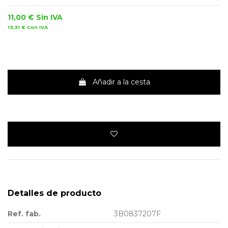
11,00 €
Sin IVA
13,31 €
Con IVA
Añadir a la cesta
Detalles de producto
Ref. fab.
3B0837207F