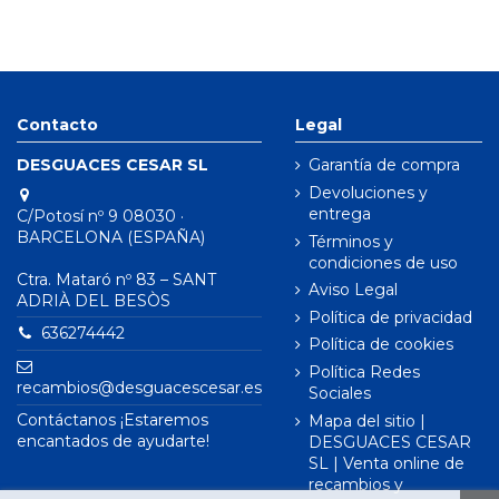
Contacto
Legal
DESGUACES CESAR SL
Garantía de compra
Devoluciones y
entrega
C/Potosí nº 9 08030 ·
BARCELONA (ESPAÑA)
Términos y
condiciones de uso
Ctra. Mataró nº 83 – SANT
Aviso Legal
ADRIÀ DEL BESÒS
Política de privacidad
636274442
Política de cookies
Política Redes
recambios@desguacescesar.es
Sociales
Contáctanos ¡Estaremos
Mapa del sitio |
encantados de ayudarte!
DESGUACES CESAR
SL | Venta online de
recambios y