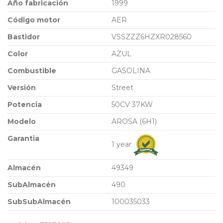
Año fabricación
1999
Código motor
AER
Bastidor
VSSZZZ6HZXR028560
Color
AZUL
Combustible
GASOLINA
Versión
Street
Potencia
50CV 37KW
Modelo
AROSA (6H1)
Garantia
1 year
Almacén
49349
SubAlmacén
490
SubSubAlmacén
100035033