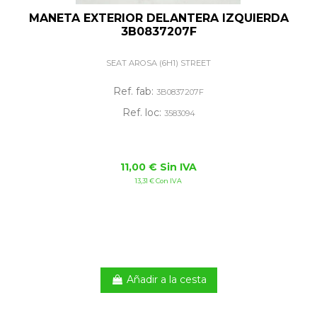
MANETA EXTERIOR DELANTERA IZQUIERDA
3B0837207F
SEAT AROSA (6H1) STREET
Ref. fab:
3B0837207F
Ref. loc:
3583094
11,00 € Sin IVA
13,31 € Con IVA
Añadir a la cesta