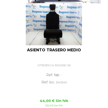
ASIENTO TRASERO MEDIO
CITROËN C4 PICASSO SX
Ref. fab:
-
Ref. loc:
3343040
44,00 € Sin IVA
53,24 € Con IVA