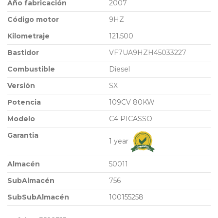
Año fabricación
2007
Código motor
9HZ
Kilometraje
121.500
Bastidor
VF7UA9HZH45033227
Combustible
Diesel
Versión
SX
Potencia
109CV 80KW
Modelo
C4 PICASSO
Garantia
1 year
Almacén
50011
SubAlmacén
756
SubSubAlmacén
100155258