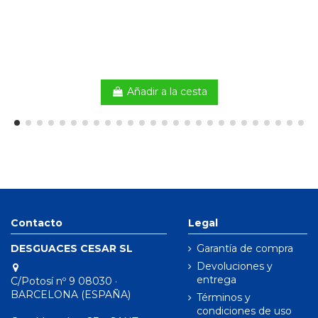
Añadir a la cesta
Contacto
Legal
DESGUACES CESAR SL
Garantía de compra
Devoluciones y
entrega
C/Potosí nº 9 08030 ·
BARCELONA (ESPAÑA)
Términos y
condiciones de uso