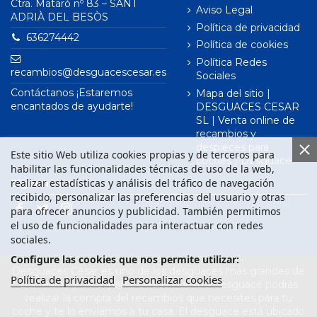
Ctra. Mataró nº 83 – SANT
Aviso Legal
ADRIÀ DEL BESÒS
Política de privacidad
636274442
Política de cookies
Política Redes
recambios@desguacescesar.es
Sociales
Contáctanos ¡Estaremos
Mapa del sitio |
encantados de ayudarte!
DESGUACES CESAR
SL | Venta online de
recambios y
despieces para
Este sitio Web utiliza cookies propias y de terceros para
coches | Desguace
habilitar las funcionalidades técnicas de uso de la web,
realizar estadísticas y análisis del tráfico de navegación
Síguenos en
recibido, personalizar las preferencias del usuario y otras
para ofrecer anuncios y publicidad. También permitimos
el uso de funcionalidades para interactuar con redes
sociales.
Configure las cookies que nos permite utilizar:
Desguaces César es uno de los desguaces más grandes de
Política de privacidad
Personalizar cookies
Barcelona y de España. Desde nuestro desguace podrás
realizar la compra del recambios que necesites para tu
coche y te lo enviamos a tu casa. El desguace está ubicado