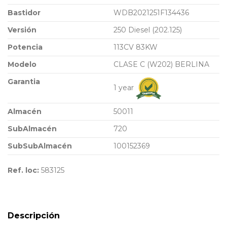
Bastidor
WDB2021251F134436
Versión
250 Diesel (202.125)
Potencia
113CV 83KW
Modelo
CLASE C (W202) BERLINA
Garantia
1 year
Almacén
50011
SubAlmacén
720
SubSubAlmacén
100152369
Ref. loc:
583125
Descripción