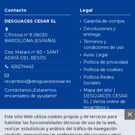
Contacto
Legal
DESGUACES CESAR SL
Garantía de compra
Devoluciones y
entrega
C/Potosí nº 9 08030 ·
BARCELONA (ESPAÑA)
Términos y
condiciones de uso
Ctra. Mataró nº 83 – SANT
Aviso Legal
ADRIÀ DEL BESÒS
Política de privacidad
636274442
Política de cookies
Política Redes
recambios@desguacescesar.es
Sociales
Contáctanos ¡Estaremos
Mapa del sitio |
encantados de ayudarte!
DESGUACES CESAR
SL | Venta online de
recambios y
despieces para
Este sitio Web utiliza cookies propias y de terceros para
coches | Desguace
habilitar las funcionalidades técnicas de uso de la web,
realizar estadísticas y análisis del tráfico de navegación
Síguenos en
recibido, personalizar las preferencias del usuario y otras