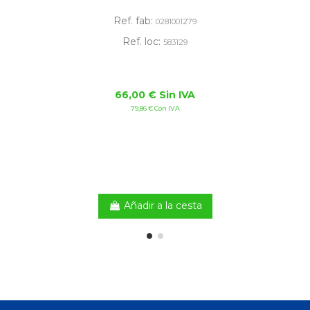
Ref. fab:
0281001279
Ref. loc:
583129
66,00 € Sin IVA
79,86 € Con IVA
Añadir a la cesta