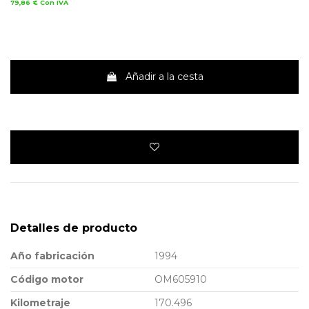
79,86 €
Con IVA
Añadir a la cesta
Detalles de producto
Año fabricación
1994
Código motor
OM605910
Kilometraje
170.496