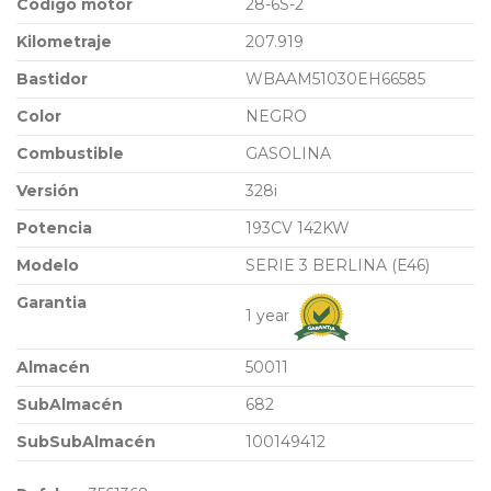
Código motor
28-6S-2
Kilometraje
207.919
Bastidor
WBAAM51030EH66585
Color
NEGRO
Combustible
GASOLINA
Versión
328i
Potencia
193CV 142KW
Modelo
SERIE 3 BERLINA (E46)
Garantia
1 year
Almacén
50011
SubAlmacén
682
SubSubAlmacén
100149412