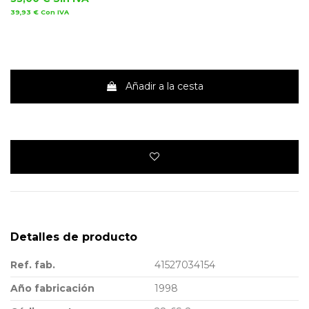
39,93 €
Con IVA
Añadir a la cesta
Detalles de producto
Ref. fab.
41527034154
Año fabricación
1998