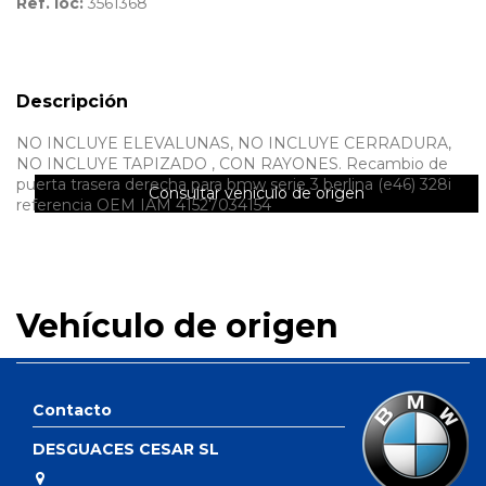
Ref. loc:
3561368
Descripción
NO INCLUYE ELEVALUNAS, NO INCLUYE CERRADURA,
NO INCLUYE TAPIZADO , CON RAYONES. Recambio de
puerta trasera derecha para bmw serie 3 berlina (e46) 328i
Consultar vehículo de origen
referencia OEM IAM 41527034154
Vehículo de origen
Contacto
DESGUACES CESAR SL