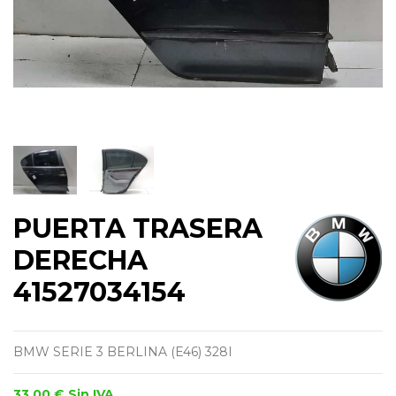
PUERTA TRASERA
DERECHA
41527034154
BMW SERIE 3 BERLINA (E46) 328I
33,00 €
Sin IVA