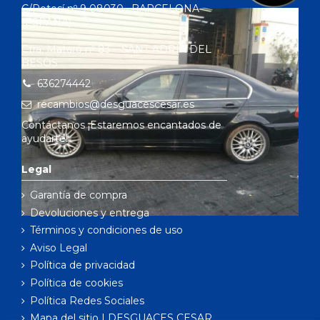
C/Potosí nº 9 08030 · BARCELONA
(ESPAÑA)
Ctra. Mataró nº 83 – SANT ADRIÀ DEL
BESÒS
636274442
recambios@desguacescesar.es
Contáctanos ¡Estaremos encantados de
ayudarte!
Legal
Garantía de compra
Devoluciones y entrega
Términos y condiciones de uso
Aviso Legal
Política de privacidad
Política de cookies
Política Redes Sociales
Mapa del sitio | DESGUACES CESAR