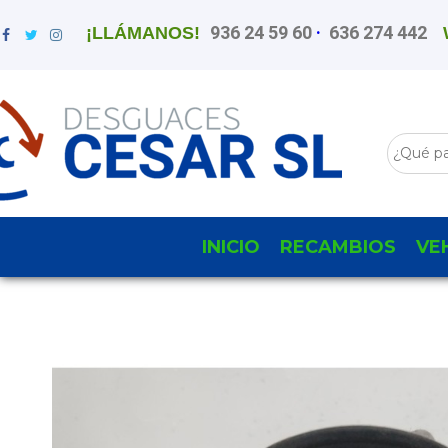
936 24 59 60
·
636 274 442
¡LLÁMANOS!
INICIO
RECAMBIOS
VE