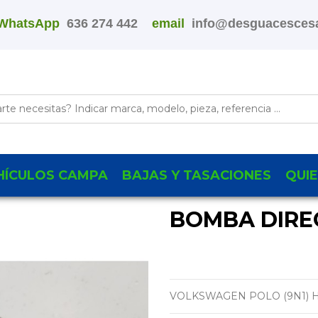
WhatsApp
636 274 442
email
info@desguacescesa
HÍCULOS CAMPA
BAJAS Y TASACIONES
QUI
BOMBA DIREC
VOLKSWAGEN POLO (9N1) 