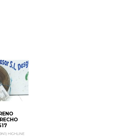
RENO
ERECHO
617
N1) HIGHLINE