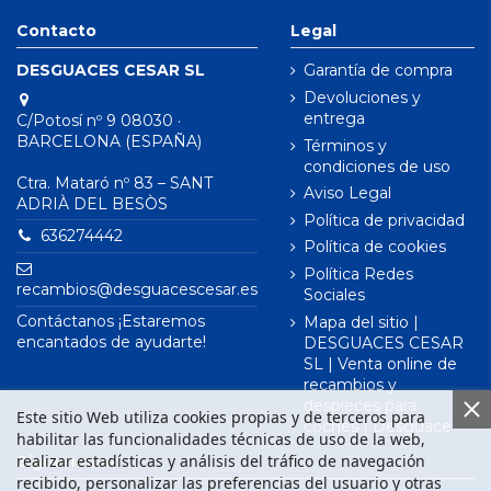
Contacto
Legal
DESGUACES CESAR SL
Garantía de compra
Devoluciones y
entrega
C/Potosí nº 9 08030 ·
BARCELONA (ESPAÑA)
Términos y
condiciones de uso
Ctra. Mataró nº 83 – SANT
Aviso Legal
ADRIÀ DEL BESÒS
Política de privacidad
636274442
Política de cookies
Política Redes
recambios@desguacescesar.es
Sociales
Contáctanos ¡Estaremos
Mapa del sitio |
encantados de ayudarte!
DESGUACES CESAR
SL | Venta online de
recambios y
despieces para
Este sitio Web utiliza cookies propias y de terceros para
coches | Desguace
habilitar las funcionalidades técnicas de uso de la web,
realizar estadísticas y análisis del tráfico de navegación
Síguenos en
recibido, personalizar las preferencias del usuario y otras