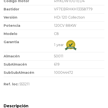
Código motor
RHKDW10UTED4
Bastidor
VF7EBRHKH13358779
Versión
HDi 120 Collection
Potencia
120CV 88KW
Modelo
C8
Garantia
1 year
Almacén
50011
SubAlmacén
619
SubSubAlmacén
100044472
Ref. loc:
553211
Descripción