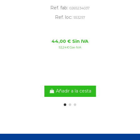
Ref. fab:
0265234037
Ref. loc:
553257
44,00 € Sin IVA
53,24 € Con IVA
Añadir a la cesta