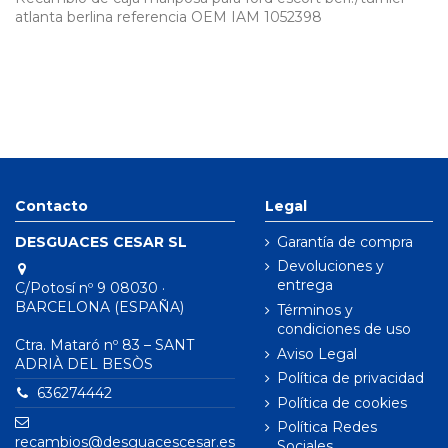
atlanta berlina referencia OEM IAM 1052398
Contacto
Legal
DESGUACES CESAR SL
Garantía de compra
Devoluciones y
entrega
C/Potosí nº 9 08030 ·
BARCELONA (ESPAÑA)
Términos y
condiciones de uso
Ctra. Mataró nº 83 – SANT
Aviso Legal
ADRIÀ DEL BESÒS
Política de privacidad
636274442
Política de cookies
Política Redes
recambios@desguacescesar.es
Sociales