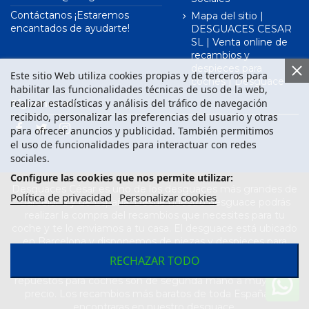
Contáctanos ¡Estaremos
Mapa del sitio |
encantados de ayudarte!
DESGUACES CESAR
SL | Venta online de
recambios y
despieces para
Este sitio Web utiliza cookies propias y de terceros para
coches | Desguace
habilitar las funcionalidades técnicas de uso de la web,
realizar estadísticas y análisis del tráfico de navegación
Síguenos en
recibido, personalizar las preferencias del usuario y otras
para ofrecer anuncios y publicidad. También permitimos
el uso de funcionalidades para interactuar con redes
sociales.
Configure las cookies que nos permite utilizar:
Desguaces César es uno de los desguaces más grandes de
Política de privacidad
Personalizar cookies
Barcelona y de España. Desde nuestro desguace podrás
realizar la compra del recambios que necesites para tu
coche y te lo enviamos a tu casa. El desguace está ubicado
en Barcelona y disponemos de piezas y despieces para
todas las marcas de vehículos. Compra el recambio que
RECHAZAR TODO
necesitas para tu coche en nuestro desguace. Los
repuestos para coches son de segunda mano a muy buen
precio. Los recambios más baratos de toda España los
encontraras en nuestro desguace.