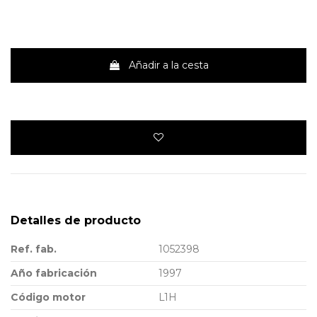
Añadir a la cesta
Detalles de producto
Ref. fab.
1052398
Año fabricación
1997
Código motor
L1H