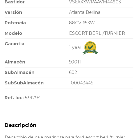
Bastidor
VS6AXXWPAAVM44903
Versión
Atlanta Berlina
Potencia
88CV 65KW
Modelo
ESCORT BERL./TURNIER
Garantia
1 year
Almacén
50011
SubAlmacén
602
SubSubAlmacén
100043445
Ref. loc:
539794
Descripción
Recambio de caja mariposa para ford escort berl./turnier