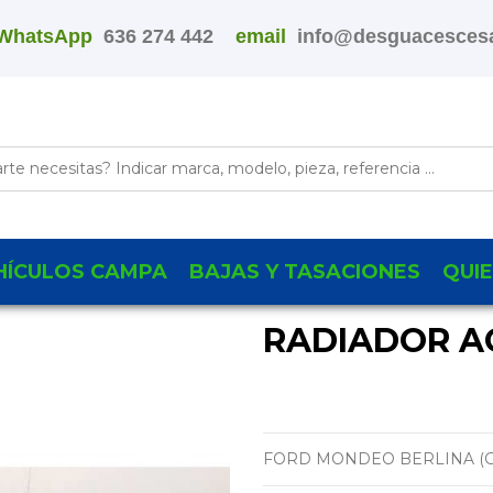
WhatsApp
636 274 442
email
info@desguacescesa
HÍCULOS CAMPA
BAJAS Y TASACIONES
QUI
RADIADOR A
FORD MONDEO BERLINA (G