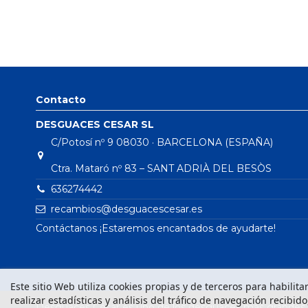
Contacto
DESGUACES CESAR SL
C/Potosí nº 9 08030 · BARCELONA (ESPAÑA)
Ctra. Mataró nº 83 – SANT ADRIÀ DEL BESÒS
636274442
recambios@desguacescesar.es
Contáctanos ¡Estaremos encantados de ayudarte!
Este sitio Web utiliza cookies propias y de terceros para habilit
realizar estadísticas y análisis del tráfico de navegación recibid
Desguaces César es uno de los desguaces más grandes d