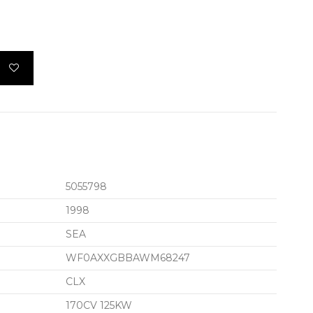
5055798
1998
SEA
WF0AXXGBBAWM68247
CLX
170CV 125KW