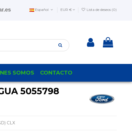
r.es
Español
EUR €
Lista de deseos (
0
)
ENES SOMOS
CONTACTO
GUA 5055798
D) CLX