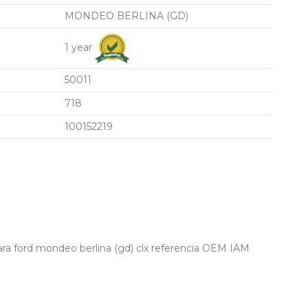
MONDEO BERLINA (GD)
1 year
50011
718
100152219
ra ford mondeo berlina (gd) clx referencia OEM IAM