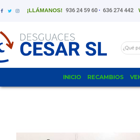
936 24 59 60
·
636 274 442
¡LLÁMANOS!
INICIO
RECAMBIOS
VE