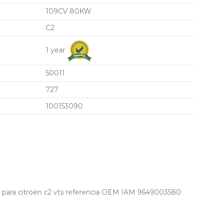
109CV 80KW
C2
1 year
50011
727
100153090
g para citroën c2 vts referencia OEM IAM 9649003580