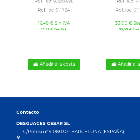
Ref. fab:
Ref. fab:
96380009ZE
41
Ref. loc:
511724
Ref. loc:
51
16,49 € Sin IVA
33,00 € Sin
19,95 € Con IVA
39,93 € Con 
Añadir a la cesta
Añadir a l
Contacto
DESGUACES CESAR SL
C/Potosí nº 9 08030 · BARCELONA (ESPAÑA)