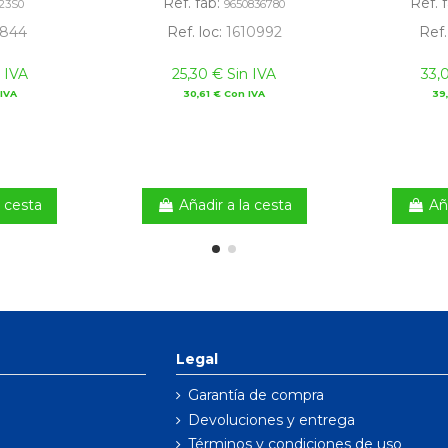
Ref. fab:
Ref. 
23S0
9650836780
1844
Ref. loc:
1610992
Ref.
 IVA
25,30 € Sin IVA
33,
IVA
30,61 € Con IVA
39
a cesta
Añadir a la cesta
Añ
Legal
Garantía de compra
Devoluciones y entrega
Términos y condiciones de uso