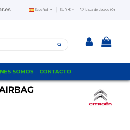
r.es
Español
EUR €
Lista de deseos (
0
)
ENES SOMOS
CONTACTO
 AIRBAG