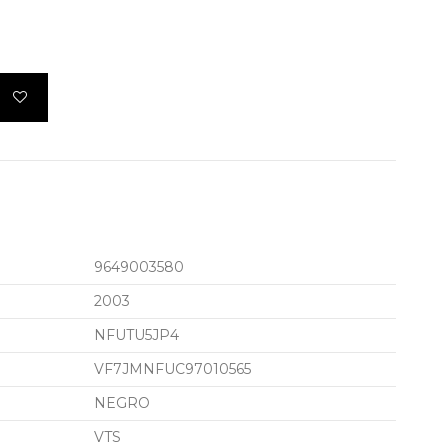
9649003580
2003
NFUTU5JP4
VF7JMNFUC97010565
NEGRO
VTS