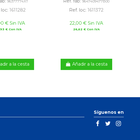
fab:
Ref. fab:
96377774XT
9647409477B00
 loc:
1611282
Ref. loc:
1611372
00 € Sin IVA
22,00 € Sin IVA
,93 € Con IVA
26,62 € Con IVA
adir a la cesta
Añadir a la cesta
Síguenos en