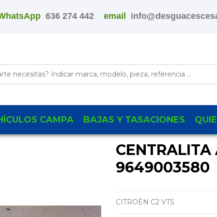
WhatsApp
636 274 442
email
info@desguacescesa
HÍCULOS CAMPA
BAJAS Y TASACIONES
QUI
CENTRALITA
9649003580
CITROËN C2 VTS