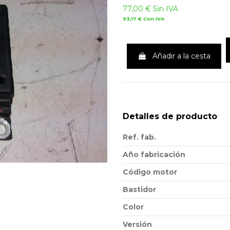
77,00 €
Sin IVA
93,17 €
Con IVA
Añadir a la cesta
Detalles de producto
Ref. fab.
Año fabricación
Código motor
Bastidor
Color
Versión