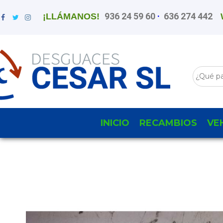
936 24 59 60
·
636 274 442
¡LLÁMANOS!
INICIO
RECAMBIOS
VE