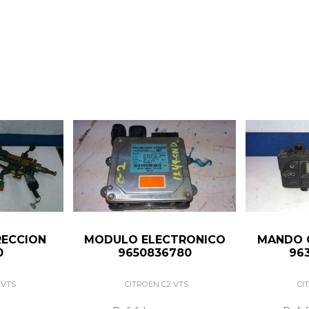
RECCION
MODULO ELECTRONICO
MANDO 
0
9650836780
96
 VTS
CITROËN C2 VTS
CI