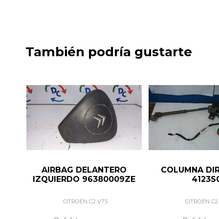
También podría gustarte
AIRBAG DELANTERO
COLUMNA DI
IZQUIERDO 96380009ZE
4123S
CITROËN C2 VTS
CITROËN C2