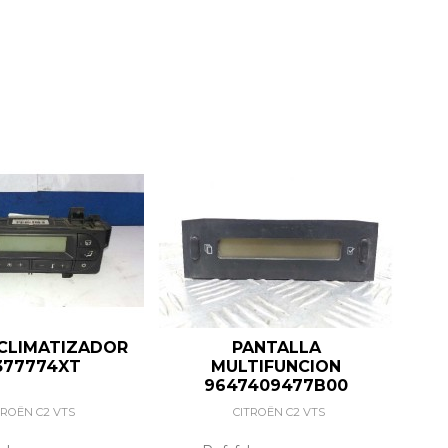
CLIMATIZADOR
PANTALLA
TA
377774XT
MULTIFUNCION
9647409477B00
TROËN C2 VTS
CITROËN C2 VTS