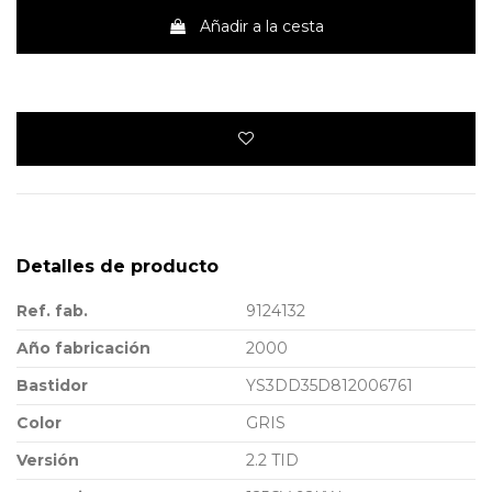
Añadir a la cesta
Detalles de producto
Ref. fab.
9124132
Año fabricación
2000
Bastidor
YS3DD35D812006761
Color
GRIS
Versión
2.2 TID