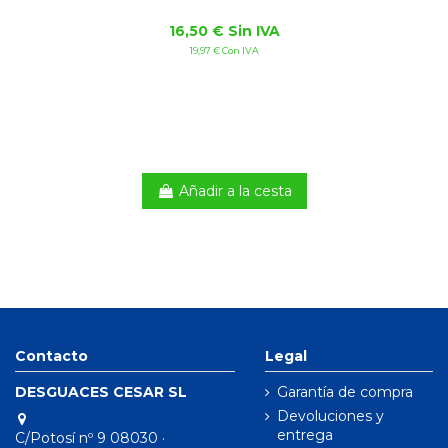
16,50 € Sin IVA
19,97 € Con IVA
Añadir a la cesta
Contacto
Legal
DESGUACES CESAR SL
Garantía de compra
Devoluciones y
entrega
C/Potosí nº 9 08030 ·