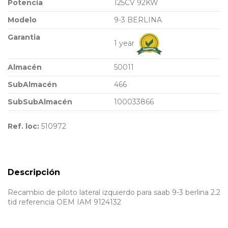
Potencia
125CV 92KW
Modelo
9-3 BERLINA
Garantia
1 year
Almacén
50011
SubAlmacén
466
SubSubAlmacén
100033866
Ref. loc:
510972
Descripción
Recambio de piloto lateral izquierdo para saab 9-3 berlina 2.2
tid referencia OEM IAM 9124132