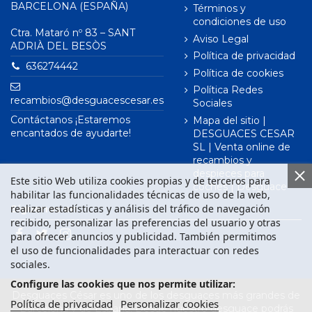
BARCELONA (ESPAÑA)
Términos y
condiciones de uso
Ctra. Mataró nº 83 – SANT
Aviso Legal
ADRIÀ DEL BESÒS
Política de privacidad
636274442
Política de cookies
Política Redes
recambios@desguacescesar.es
Sociales
Contáctanos ¡Estaremos
Mapa del sitio |
encantados de ayudarte!
DESGUACES CESAR
SL | Venta online de
recambios y
despieces para
Este sitio Web utiliza cookies propias y de terceros para
coches | Desguace
habilitar las funcionalidades técnicas de uso de la web,
realizar estadísticas y análisis del tráfico de navegación
Síguenos en
recibido, personalizar las preferencias del usuario y otras
para ofrecer anuncios y publicidad. También permitimos
el uso de funcionalidades para interactuar con redes
sociales.
Configure las cookies que nos permite utilizar:
Desguaces César es uno de los desguaces más grandes de
Política de privacidad
Personalizar cookies
Barcelona y de España. Desde nuestro desguace podrás