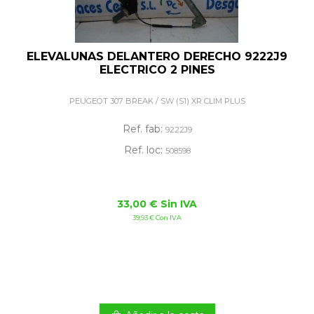
ELEVALUNAS DELANTERO DERECHO 9222J9
ELECTRICO 2 PINES
PEUGEOT 307 BREAK / SW (S1) XR CLIM PLUS
Ref. fab:
9222J9
Ref. loc:
508598
33,00 € Sin IVA
39,93 € Con IVA