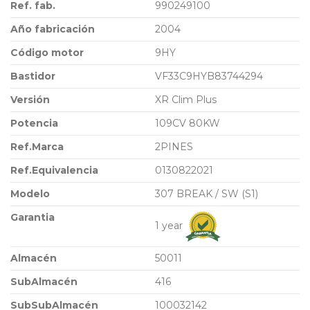
Ref. fab.
990249100
Año fabricación
2004
Código motor
9HY
Bastidor
VF33C9HYB83744294
Versión
XR Clim Plus
Potencia
109CV 80KW
Ref.Marca
2PINES
Ref.Equivalencia
0130822021
Modelo
307 BREAK / SW (S1)
Garantia
1 year
Almacén
50011
SubAlmacén
416
SubSubAlmacén
100032142