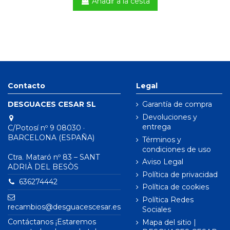
Añadir a la cesta
Contacto
Legal
DESGUACES CESAR SL
Garantía de compra
Devoluciones y
entrega
C/Potosí nº 9 08030 ·
BARCELONA (ESPAÑA)
Términos y
condiciones de uso
Ctra. Mataró nº 83 – SANT
Aviso Legal
ADRIÀ DEL BESÒS
Política de privacidad
636274442
Política de cookies
Política Redes
recambios@desguacescesar.es
Sociales
Contáctanos ¡Estaremos
Mapa del sitio |