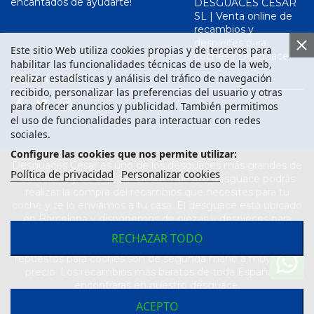
encantados de ayudarte!
DESGUACES CESAR
SL | Venta online de
recambios y
despieces para
Este sitio Web utiliza cookies propias y de terceros para
coches | Desguace
habilitar las funcionalidades técnicas de uso de la web,
realizar estadísticas y análisis del tráfico de navegación
Síguenos en
recibido, personalizar las preferencias del usuario y otras
para ofrecer anuncios y publicidad. También permitimos
el uso de funcionalidades para interactuar con redes
sociales.
Configure las cookies que nos permite utilizar:
Desguaces César es uno de los desguaces más grandes de
Política de privacidad
Personalizar cookies
Barcelona y de España. Desde nuestro desguace podrás
realizar la compra del recambios que necesites para tu
coche y te lo enviamos a tu casa. El desguace está ubicado
en Barcelona y disponemos de piezas y despieces para
todas las marcas de vehículos. Compra el recambio que
RECHAZAR TODO
necesitas para tu coche en nuestro desguace. Los
repuestos para coches son de segunda mano a muy buen
precio. Los recambios más baratos de toda España los
encontraras en nuestro desguace.
ACEPTO
Desarrollado por
Seintosoft