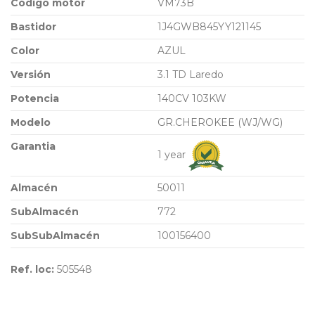
Código motor
VM73B
Bastidor
1J4GWB845YY121145
Color
AZUL
Versión
3.1 TD Laredo
Potencia
140CV 103KW
Modelo
GR.CHEROKEE (WJ/WG)
Garantia
1 year
Almacén
50011
SubAlmacén
772
SubSubAlmacén
100156400
Ref. loc:
505548