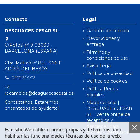
Contacto
Legal
DESGUACES CESAR SL
Garantía de compra
Devoluciones y
entrega
C/Potosí nº 9 08030 ·
BARCELONA (ESPAÑA)
Términos y
condiciones de uso
Ctra. Mataró nº 83 – SANT
Aviso Legal
ADRIÀ DEL BESÒS
Política de privacidad
636274442
Política de cookies
Política Redes
recambios@desguacescesar.es
Sociales
Contáctanos ¡Estaremos
Mapa del sitio |
encantados de ayudarte!
DESGUACES CESAR
SL | Venta online de
recambios y
despieces para
Este sitio Web utiliza cookies propias y de terceros para
coches | Desguace
habilitar las funcionalidades técnicas de uso de la web,