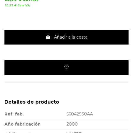
39,93 €
Con IVA
Añadir a la cesta
Detalles de producto
Ref. fab.
56042930AA
Año fabricación
2000