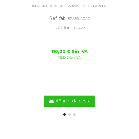
JEEP GR.CHEROKEE (WJ/WG) 3.1 TD LAREDO
Ref. fab:
5FA39LAZAD
Ref. loc:
505422
110,00 € Sin IVA
133,10 € Con IVA
Añadir a la cesta