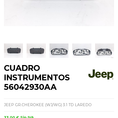
CUADRO
INSTRUMENTOS
56042930AA
JEEP GR.CHEROKEE (WJ/WG) 3.1 TD LAREDO
33,00 €
Sin IVA