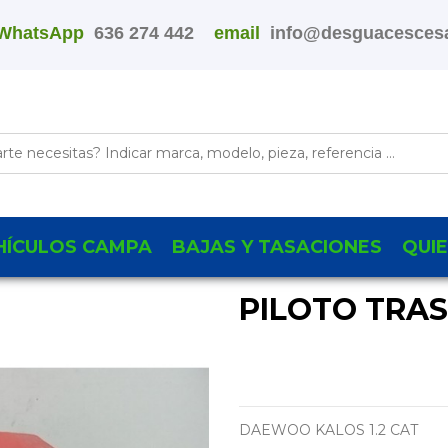
WhatsApp
636 274 442
email
info@desguacescesa
HÍCULOS CAMPA
BAJAS Y TASACIONES
QUI
PILOTO TRA
DAEWOO KALOS 1.2 CAT