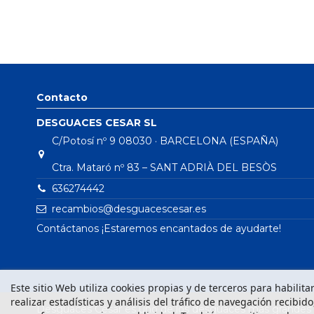
Contacto
DESGUACES CESAR SL
C/Potosí nº 9 08030 · BARCELONA (ESPAÑA)
Ctra. Mataró nº 83 – SANT ADRIÀ DEL BESÒS
636274442
recambios@desguacescesar.es
Contáctanos ¡Estaremos encantados de ayudarte!
Este sitio Web utiliza cookies propias y de terceros para habilit
realizar estadísticas y análisis del tráfico de navegación recibid
Desguaces César es uno de los desguaces más grandes d