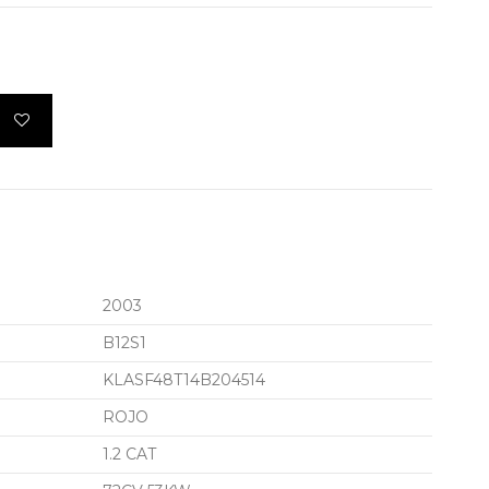
2003
B12S1
KLASF48T14B204514
ROJO
1.2 CAT