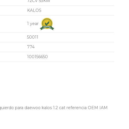
72CV 53KW
KALOS
1 year
50011
774
100156650
quierdo para daewoo kalos 1.2 cat referencia OEM IAM