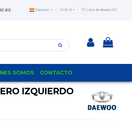
r.es
Español
EUR €
Lista de deseos (
0
)
ENES SOMOS
CONTACTO
SERO IZQUIERDO