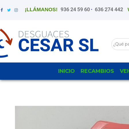
936 24 59 60
·
636 274 442
¡LLÁMANOS!
INICIO
RECAMBIOS
VE