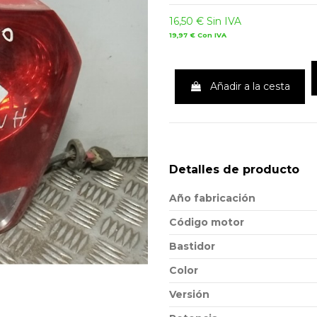
16,50 €
Sin IVA
19,97 €
Con IVA
Añadir a la cesta
Detalles de producto
Año fabricación
Código motor
Bastidor
Color
Versión